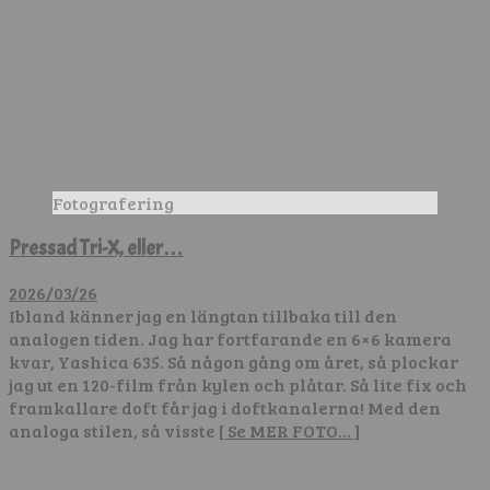
Fotografering
Pressad Tri-X, eller…
2026/03/26
Ibland känner jag en längtan tillbaka till den
analogen tiden. Jag har fortfarande en 6×6 kamera
kvar, Yashica 635. Så någon gång om året, så plockar
jag ut en 120-film från kylen och plåtar. Så lite fix och
framkallare doft får jag i doftkanalerna! Med den
analoga stilen, så visste
[ Se MER FOTO… ]