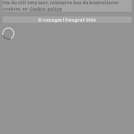
Om du vill veta mer, inklusive hur du kontrollerar
cookies, se:
Cookie-policy
© connym | fotograf 2026