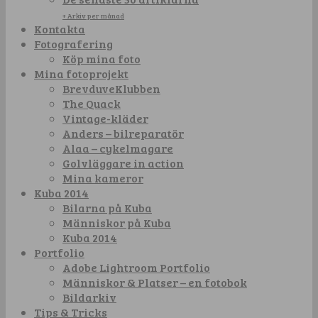
+ Arkiv per månad
Kontakta
Fotografering
Köp mina foto
Mina fotoprojekt
BrevduveKlubben
The Quack
Vintage-kläder
Anders – bilreparatör
Alaa – cykelmagare
Golvläggare in action
Mina kameror
Kuba 2014
Bilarna på Kuba
Människor på Kuba
Kuba 2014
Portfolio
Adobe Lightroom Portfolio
Människor & Platser – en fotobok
Bildarkiv
Tips & Tricks