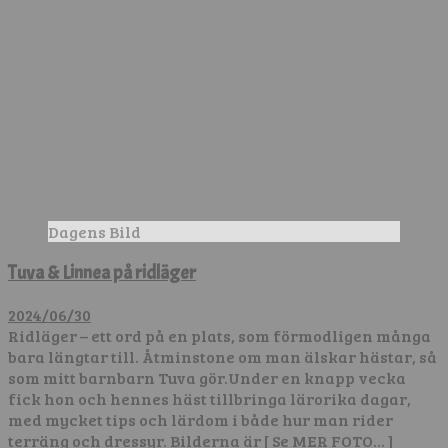
Dagens Bild
Tuva & Linnea på ridläger
2024/06/30
Ridläger – ett ord på en plats, som förmodligen många
bara längtar till. Åtminstone om man älskar hästar, så
som mitt barnbarn Tuva gör.Under en knapp vecka
fick hon och hennes häst tillbringa lärorika dagar,
med mycket tips och lärdom i både hur man rider
terräng och dressyr. Bilderna är
[ Se MER FOTO… ]