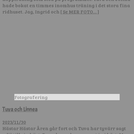
hade bokat en timmes inomhus träning i det stora fina
ridhuset. Jag, Ingrid och
[ Se MER FOTO… ]
Fotografering
Tuva och Linnea
2023/11/30
Hästar Hästar Åren går fort och Tuva har tyvärr sagt