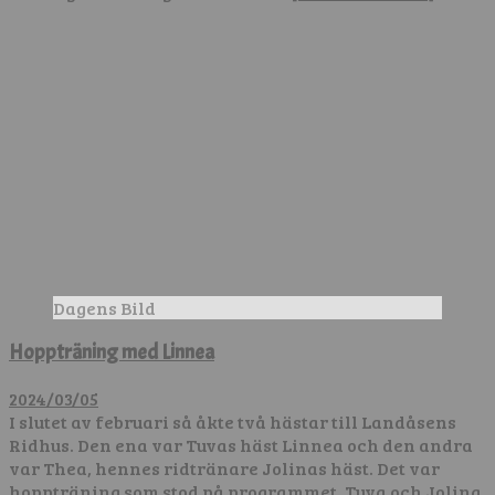
Dagens Bild
Hoppträning med Linnea
2024/03/05
I slutet av februari så åkte två hästar till Landåsens
Ridhus. Den ena var Tuvas häst Linnea och den andra
var Thea, hennes ridtränare Jolinas häst. Det var
hoppträning som stod på programmet. Tuva och Jolina