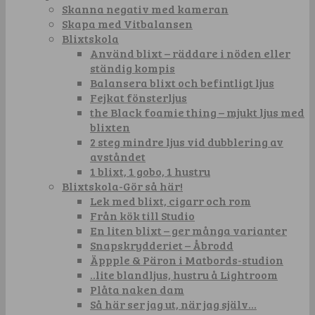
Skanna negativ med kameran
Skapa med Vitbalansen
Blixtskola
Använd blixt – räddare i nöden eller
ständig kompis
Balansera blixt och befintligt ljus
Fejkat fönsterljus
the Black foamie thing – mjukt ljus med
blixten
2 steg mindre ljus vid dubblering av
avståndet
1 blixt, 1 gobo, 1 hustru
Blixtskola-Gör så här!
Lek med blixt, cigarr och rom
Från kök till Studio
En liten blixt – ger många varianter
Snapskrydderiet – Åbrodd
Äppple & Päron i Matbords-studion
..lite blandljus, hustru å Lightroom
Plåta naken dam
Så här ser jag ut, när jag själv…