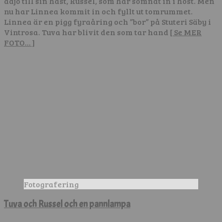
adjö till sin häst, Russel, som har somnat in i höst. Men
nu har Linnea kommit in och fyllt ut tomrummet.
Linnea är en pigg fyraåring och ”bor” på Stuteri Säby i
Vintrosa. Tuva har blivit den som tar hand
[ Se MER
FOTO… ]
Fotografering
Tuva och Russel och en pannlampa