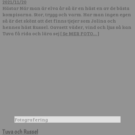
2021/11/20
Hästar När man är elva år så är en häst en av de bästa
kompisarna. Stor, trygg och varm. Har man ingen egen
så är det skönt att det finns tjejer som Jolina och
hennes häst Russel. Oavsett väder, vind och ljus så kan
Tuva få rida och lära sej
[ Se MER FOTO… ]
Fotografering
Tuva och Russel