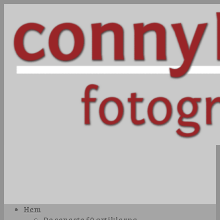
Hem
De senaste 50 artiklarna