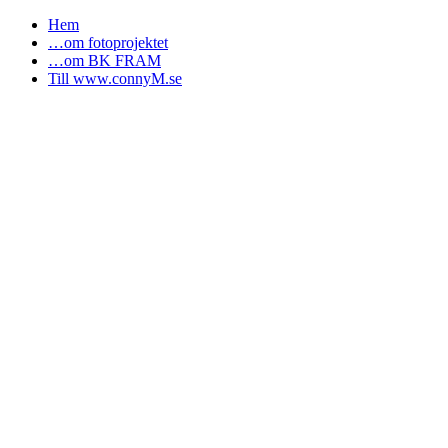
Hem
…om fotoprojektet
…om BK FRAM
Till www.connyM.se