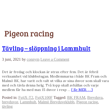
Pigeon racing
Tävling – släppning i Lammhult
3 juni, 2021
by
connym
Leave a Comment
Det är fredag och klockan är strax efter fem. Det är febril
verksamhet vid klubbstugan. Medlemmarna i både BK Fram och
Malmö BK, har varit och valt ut vilka av sina duvor som skall vara
med och tävla denna helg. Två lopp skall avhållas och varje
medlem får ha med max 15 duvor i resp …
[ Se MER. . . ]
Posted in:
FujiX-T2
,
FujiX100F
Tagged:
BK FRAM
,
Brevduva
,
brevduvor
,
Lammhult
,
Malmö Brevduveklubb
,
Pigeon racing
,
tävling