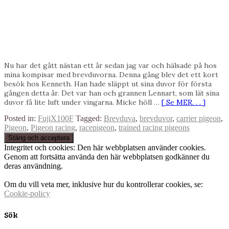
Nu har det gått nästan ett år sedan jag var och hälsade på hos
mina kompisar med brevduvorna. Denna gång blev det ett kort
besök hos Kenneth. Han hade släppt ut sina duvor för första
gången detta år. Det var han och grannen Lennart, som lät sina
duvor få lite luft under vingarna. Micke höll …
[ Se MER. . . ]
Posted in:
FujiX100F
Tagged:
Brevduva
,
brevduvor
,
carrier pigeon
,
Pigeon
,
Pigeon racing
,
racepigeon
,
trained racing pigeons
Integritet och cookies: Den här webbplatsen använder cookies.
Genom att fortsätta använda den här webbplatsen godkänner du
deras användning.
Om du vill veta mer, inklusive hur du kontrollerar cookies, se:
Cookie-policy
Sök