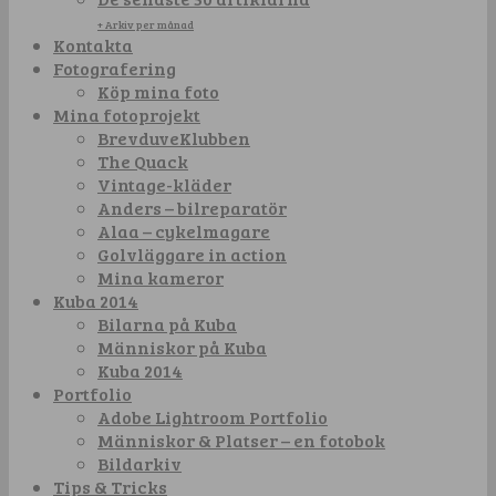
+ Arkiv per månad
Kontakta
Fotografering
Köp mina foto
Mina fotoprojekt
BrevduveKlubben
The Quack
Vintage-kläder
Anders – bilreparatör
Alaa – cykelmagare
Golvläggare in action
Mina kameror
Kuba 2014
Bilarna på Kuba
Människor på Kuba
Kuba 2014
Portfolio
Adobe Lightroom Portfolio
Människor & Platser – en fotobok
Bildarkiv
Tips & Tricks