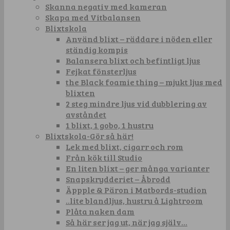
Skanna negativ med kameran
Skapa med Vitbalansen
Blixtskola
Använd blixt – räddare i nöden eller
ständig kompis
Balansera blixt och befintligt ljus
Fejkat fönsterljus
the Black foamie thing – mjukt ljus med
blixten
2 steg mindre ljus vid dubblering av
avståndet
1 blixt, 1 gobo, 1 hustru
Blixtskola-Gör så här!
Lek med blixt, cigarr och rom
Från kök till Studio
En liten blixt – ger många varianter
Snapskrydderiet – Åbrodd
Äppple & Päron i Matbords-studion
..lite blandljus, hustru å Lightroom
Plåta naken dam
Så här ser jag ut, när jag själv…