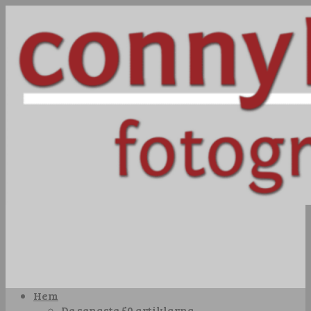
Hem
De senaste 50 artiklarna