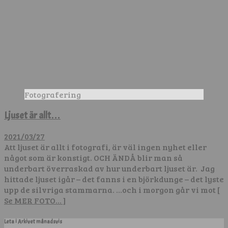
Fotografering
Ljuset är allt…
2021/03/27
Att ljuset är allt i fotografi, är väl ingen nyhet eller
något som är konstigt. OCH ÄNDÅ blir man så
underbart överraskad av hur underbart ljuset är. Jag
hittade ljuset igår – det fanns i en björkdunge – det lyste
upp de silvriga stammarna. …och i morgon går vi mot
[
Se MER FOTO… ]
Leta i Arkivet månadsvis