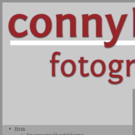
Hem
De senaste 50 artiklarna