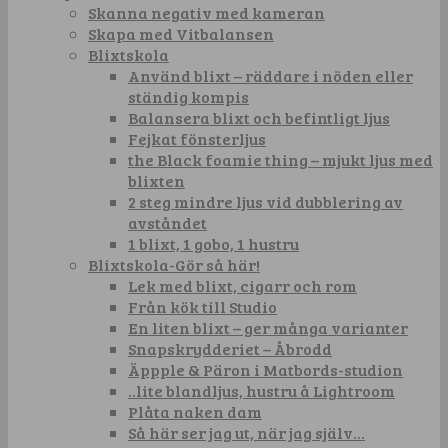
Skanna negativ med kameran
Skapa med Vitbalansen
Blixtskola
Använd blixt – räddare i nöden eller
ständig kompis
Balansera blixt och befintligt ljus
Fejkat fönsterljus
the Black foamie thing – mjukt ljus med
blixten
2 steg mindre ljus vid dubblering av
avståndet
1 blixt, 1 gobo, 1 hustru
Blixtskola-Gör så här!
Lek med blixt, cigarr och rom
Från kök till Studio
En liten blixt – ger många varianter
Snapskrydderiet – Åbrodd
Äppple & Päron i Matbords-studion
..lite blandljus, hustru å Lightroom
Plåta naken dam
Så här ser jag ut, när jag själv…