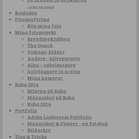
+ Arkiv per månad
Kontakta
Fotografering
Köp mina foto
Mina fotoprojekt
BrevduveKlubben
The Quack
Vintage-kläder
Anders – bilreparatör
Alaa – cykelmagare
Golvläggare in action
Mina kameror
Kuba 2014
Bilarna på Kuba
Människor på Kuba
Kuba 2014
Portfolio
Adobe Lightroom Portfolio
Människor & Platser – en fotobok
Bildarkiv
Tips & Tricks