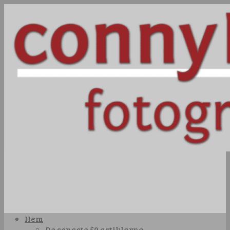
Hem
De senaste 50 artiklarna