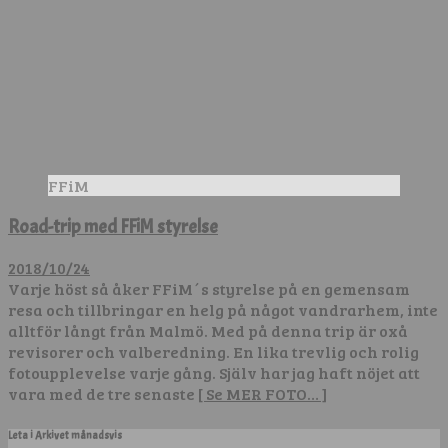
FFiM
Road-trip med FFiM styrelse
2018/10/24
Varje höst så åker FFiM´s styrelse på en gemensam
resa och tillbringar en helg på något vandrarhem, inte
alltför långt från Malmö. Med på denna trip är oxå
revisorer och valberedning. En lika trevlig och rolig
fotoupplevelse varje gång. Själv har jag haft nöjet att
vara med de tre senaste
[ Se MER FOTO… ]
Leta i Arkivet månadsvis