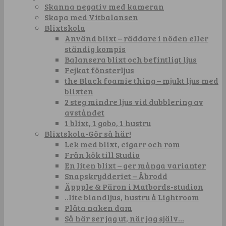
Skanna negativ med kameran
Skapa med Vitbalansen
Blixtskola
Använd blixt – räddare i nöden eller
ständig kompis
Balansera blixt och befintligt ljus
Fejkat fönsterljus
the Black foamie thing – mjukt ljus med
blixten
2 steg mindre ljus vid dubblering av
avståndet
1 blixt, 1 gobo, 1 hustru
Blixtskola-Gör så här!
Lek med blixt, cigarr och rom
Från kök till Studio
En liten blixt – ger många varianter
Snapskrydderiet – Åbrodd
Äppple & Päron i Matbords-studion
..lite blandljus, hustru å Lightroom
Plåta naken dam
Så här ser jag ut, när jag själv…