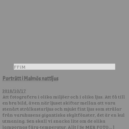
FFiM
Porträtt i Malmös nattljus
2018/10/17
Att fotografera i olika miljöer och i olika ljus. Att få till
en bra bild, även när ljuset skiftar mellan att vara
stenårt strålkastarljus och mjukt fint ljus som strålar
från varuhusens gigantiska skyltfönster, det är en kul
utmaning. Sen skall vi snacka lite om de olika
lampornas färg-temperatur. Allt
[ Se MER FOTO… ]