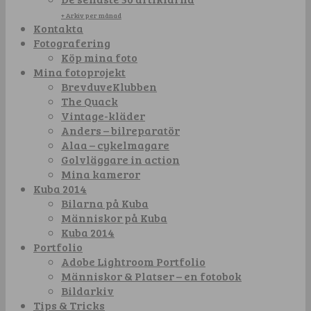
+ Arkiv per månad
Kontakta
Fotografering
Köp mina foto
Mina fotoprojekt
BrevduveKlubben
The Quack
Vintage-kläder
Anders – bilreparatör
Alaa – cykelmagare
Golvläggare in action
Mina kameror
Kuba 2014
Bilarna på Kuba
Människor på Kuba
Kuba 2014
Portfolio
Adobe Lightroom Portfolio
Människor & Platser – en fotobok
Bildarkiv
Tips & Tricks