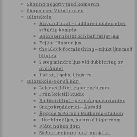
Skanna negativ med kameran
Skapa med Vitbalansen
Blixtskola
Använd blixt – räddare i nöden eller
ständig kompis
Balansera blixt och befintligt ljus
Fejkat fönsterljus
the Black foamie thing – mjukt ljus med
blixten
2 steg mindre ljus vid dubblering av
avståndet
1 blixt, 1 gobo, 1 hustru
Blixtskola-Gör så här!
Lek med blixt, cigarr och rom
Från kök till Studio
En liten blixt – ger många varianter
Snapskrydderiet – Åbrodd
Äppple & Päron i Matbords-studion
..lite blandljus, hustru å Lightroom
Plåta naken dam
Så här ser jag ut, när jag själv…