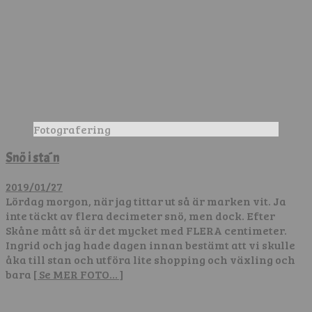
Fotografering
Snö i sta´n
2019/01/27
Lördag morgon, när jag tittar ut så är marken vit. Ja
inte täckt av flera decimeter snö, men dock. Efter
Skåne mått så är det mycket med FLERA centimeter.
Ingrid och jag hade dagen innan bestämt att vi skulle
åka till stan och utföra lite shopping och växling och
bara
[ Se MER FOTO… ]