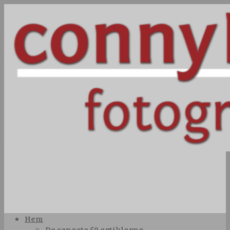
Hem
De senaste 50 artiklarna