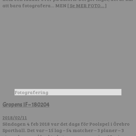
att bara fotografera… MEN
[ Se MER FOTO… ]
Fotografering
Gropens IF – 180204
2018/02/11
Söndagen 4 feb 2018 var det dags för Poolspel i Örebro
Sporthall. Det var – 15 lag – 54 matcher – 3 planer – 3