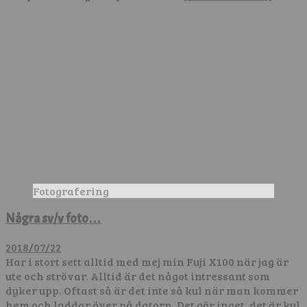
Fotografering
Några sv/v foto…
2018/07/22
Har i stort sett alltid med mej min Fuji X100 när jag är
ute och strövar. Alltid är det något intressant som
dyker upp. Oftast så är det inte så kul när man kommer
hem och laddar över på datorn. Det gör inget, det är kul