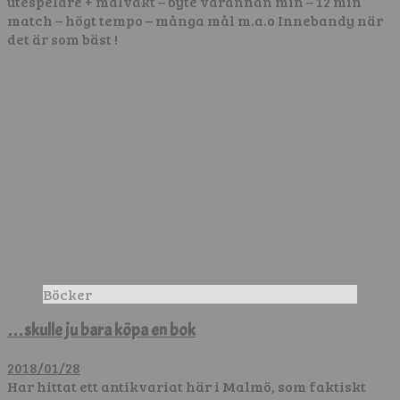
utespelare + målvakt – byte varannan min – 12 min
match – högt tempo – många mål m.a.o Innebandy när
det är som bäst !
Böcker
…skulle ju bara köpa en bok
2018/01/28
Har hittat ett antikvariat här i Malmö, som faktiskt