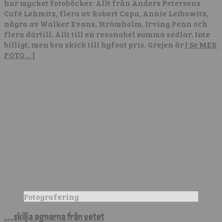
har mycket fotoböcker. Allt från Anders Petersens
Café Lehmitz, flera av Robert Capa, Annie Leibowitz,
några av Walker Evans, Strömholm, Irving Penn och
flera därtill. Allt till en resonabel summa sedlar. Inte
billigt, men bra skick till hyfsat pris. Grejen är
[ Se MER
FOTO… ]
Fotografering
…skilja agnarna från vetet