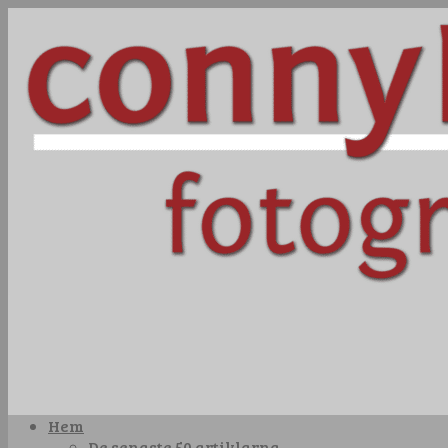
Hem
De senaste 50 artiklarna