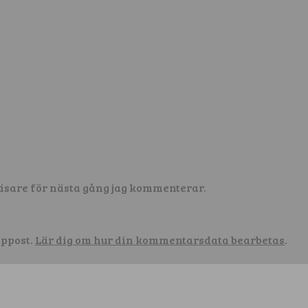
äsare för nästa gång jag kommenterar.
äppost.
Lär dig om hur din kommentarsdata bearbetas
.