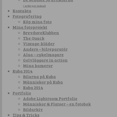
+ Arkiv per månad
Kontakta
Fotografering
Köp mina foto
Mina fotoprojekt
BrevduveKlubben
The Quack
Vintage-kläder
Anders – bilreparatör
Alaa – cykelmagare
Golvläggare in action
Mina kameror
Kuba 2014
Bilarna på Kuba
Människor på Kuba
Kuba 2014
Portfolio
Adobe Lightroom Portfolio
Människor & Platser – en fotobok
Bildarkiv
Tips & Tricks