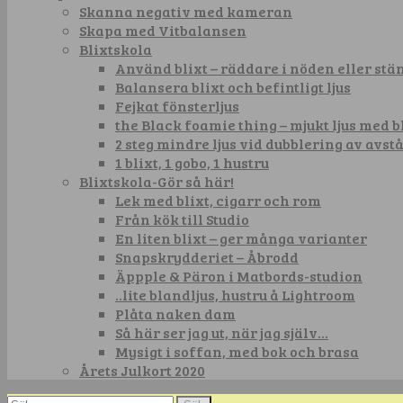
Skanna negativ med kameran
Skapa med Vitbalansen
Blixtskola
Använd blixt – räddare i nöden eller st
Balansera blixt och befintligt ljus
Fejkat fönsterljus
the Black foamie thing – mjukt ljus med b
2 steg mindre ljus vid dubblering av avst
1 blixt, 1 gobo, 1 hustru
Blixtskola-Gör så här!
Lek med blixt, cigarr och rom
Från kök till Studio
En liten blixt – ger många varianter
Snapskrydderiet – Åbrodd
Äppple & Päron i Matbords-studion
..lite blandljus, hustru å Lightroom
Plåta naken dam
Så här ser jag ut, när jag själv…
Mysigt i soffan, med bok och brasa
Årets Julkort 2020
Sök