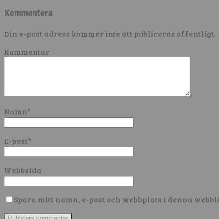
Kommentera
Din e-post adress kommer inte att publiceras offentligt.
Kommentar
Namn
*
E-post
*
Webbsida
Spara mitt namn, e-post och webbplats i denna webbl