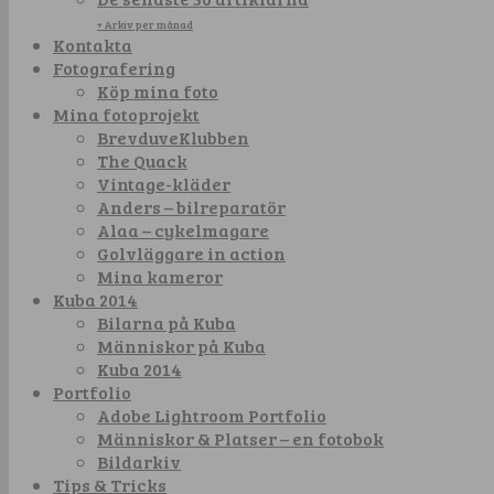
+ Arkiv per månad
Kontakta
Fotografering
Köp mina foto
Mina fotoprojekt
BrevduveKlubben
The Quack
Vintage-kläder
Anders – bilreparatör
Alaa – cykelmagare
Golvläggare in action
Mina kameror
Kuba 2014
Bilarna på Kuba
Människor på Kuba
Kuba 2014
Portfolio
Adobe Lightroom Portfolio
Människor & Platser – en fotobok
Bildarkiv
Tips & Tricks