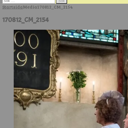
efter:
Startsida
Media
170812_CM_2154
170812_CM_2154