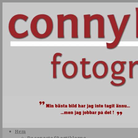
Hem
De senaste 50 artiklarna