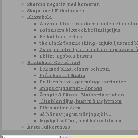
Skanna negativ med kameran
Skapa med Vitbalansen
Blixtskola
Använd blixt – räddare i nöden eller st
Balansera blixt och befintligt ljus
Fejkat fönsterljus
the Black foamie thing – mjukt ljus med b
2 steg mindre ljus vid dubblering av avst
1 blixt, 1 gobo, 1 hustru
Blixtskola-Gör så här!
Lek med blixt, cigarr och rom
Från kök till Studio
En liten blixt – ger många varianter
Snapskrydderiet – Åbrodd
Äppple & Päron i Matbords-studion
..lite blandljus, hustru å Lightroom
Plåta naken dam
Så här ser jag ut, när jag själv…
Mysigt i soffan, med bok och brasa
Årets Julkort 2020
Sök