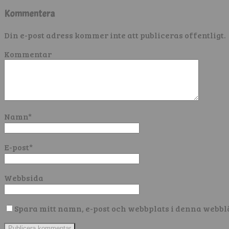
Kommentera
Din e-post adress kommer inte att publiceras offentligt.
Kommentar
Namn
*
E-post
*
Webbsida
Spara mitt namn, e-post och webbplats i denna webbl