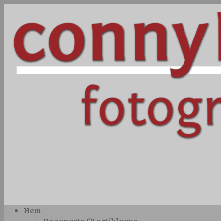
Hem
De senaste 50 artiklarna