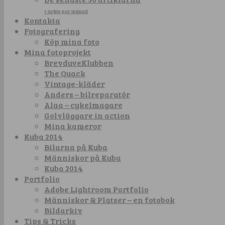
+ Arkiv per månad
Kontakta
Fotografering
Köp mina foto
Mina fotoprojekt
BrevduveKlubben
The Quack
Vintage-kläder
Anders – bilreparatör
Alaa – cykelmagare
Golvläggare in action
Mina kameror
Kuba 2014
Bilarna på Kuba
Människor på Kuba
Kuba 2014
Portfolio
Adobe Lightroom Portfolio
Människor & Platser – en fotobok
Bildarkiv
Tips & Tricks