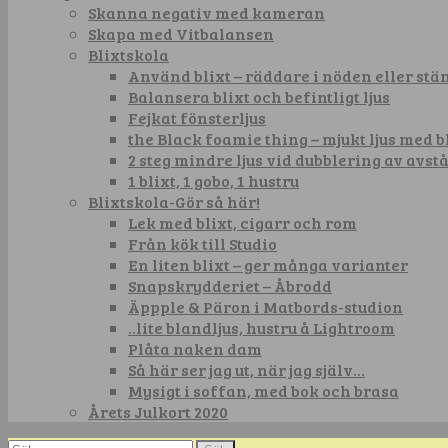
Skanna negativ med kameran
Skapa med Vitbalansen
Blixtskola
Använd blixt – räddare i nöden eller st
Balansera blixt och befintligt ljus
Fejkat fönsterljus
the Black foamie thing – mjukt ljus med b
2 steg mindre ljus vid dubblering av avst
1 blixt, 1 gobo, 1 hustru
Blixtskola-Gör så här!
Lek med blixt, cigarr och rom
Från kök till Studio
En liten blixt – ger många varianter
Snapskrydderiet – Åbrodd
Äppple & Päron i Matbords-studion
..lite blandljus, hustru å Lightroom
Plåta naken dam
Så här ser jag ut, när jag själv…
Mysigt i soffan, med bok och brasa
Årets Julkort 2020
Sök