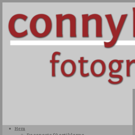
Hem
De senaste 50 artiklarna