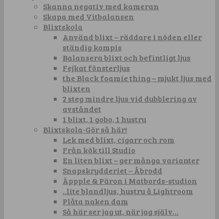
Skanna negativ med kameran
Skapa med Vitbalansen
Blixtskola
Använd blixt – räddare i nöden eller
ständig kompis
Balansera blixt och befintligt ljus
Fejkat fönsterljus
the Black foamie thing – mjukt ljus med
blixten
2 steg mindre ljus vid dubblering av
avståndet
1 blixt, 1 gobo, 1 hustru
Blixtskola-Gör så här!
Lek med blixt, cigarr och rom
Från kök till Studio
En liten blixt – ger många varianter
Snapskrydderiet – Åbrodd
Äppple & Päron i Matbords-studion
..lite blandljus, hustru å Lightroom
Plåta naken dam
Så här ser jag ut, när jag själv…