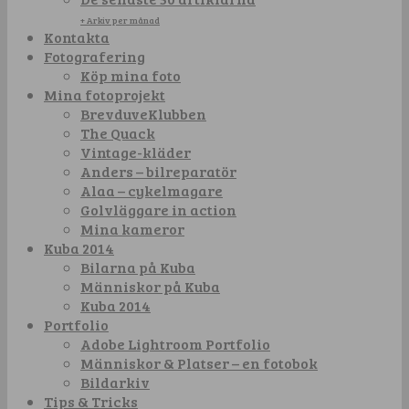
+ Arkiv per månad
Kontakta
Fotografering
Köp mina foto
Mina fotoprojekt
BrevduveKlubben
The Quack
Vintage-kläder
Anders – bilreparatör
Alaa – cykelmagare
Golvläggare in action
Mina kameror
Kuba 2014
Bilarna på Kuba
Människor på Kuba
Kuba 2014
Portfolio
Adobe Lightroom Portfolio
Människor & Platser – en fotobok
Bildarkiv
Tips & Tricks