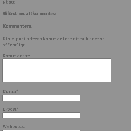
Nästa
Bli först med att kommentera
Kommentera
Din e-post adress kommer inte att publiceras
offentligt.
Kommentar
Namn
*
E-post
*
Webbsida