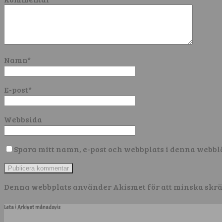
Namn
*
E-post
*
Webbsida
Spara mitt namn, e-post och webbplats i denna webbl
Denna webbplats använder Akismet för att minska skr
Leta i Arkivet månadsvis