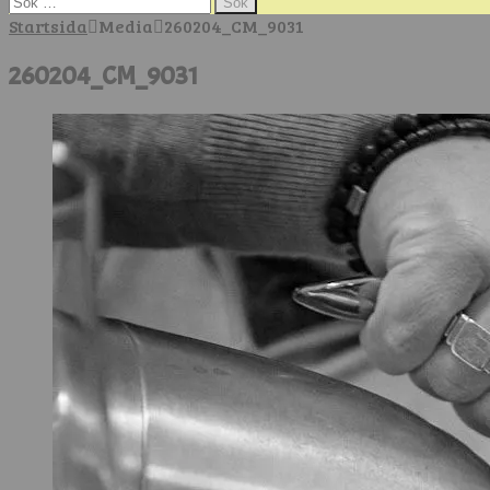
efter:
Startsida
Media
260204_CM_9031
260204_CM_9031