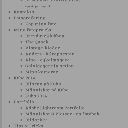
+ Arkiv per månad
Kontakta
Fotografering
Köp mina foto
Mina fotoprojekt
BrevduveKlubben
The Quack
Vintage-kläder
Anders – bilreparatör
Alaa – cykelmagare
Golvläggare in action
Mina kameror
Kuba 2014
Bilarna på Kuba
Människor på Kuba
Kuba 2014
Portfolio
Adobe Lightroom Portfolio
Människor & Platser – en fotobok
Bildarkiv
Tips & Tricks