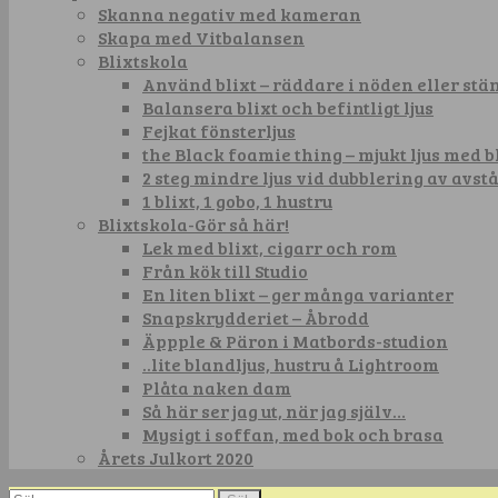
Skanna negativ med kameran
Skapa med Vitbalansen
Blixtskola
Använd blixt – räddare i nöden eller st
Balansera blixt och befintligt ljus
Fejkat fönsterljus
the Black foamie thing – mjukt ljus med b
2 steg mindre ljus vid dubblering av avst
1 blixt, 1 gobo, 1 hustru
Blixtskola-Gör så här!
Lek med blixt, cigarr och rom
Från kök till Studio
En liten blixt – ger många varianter
Snapskrydderiet – Åbrodd
Äppple & Päron i Matbords-studion
..lite blandljus, hustru å Lightroom
Plåta naken dam
Så här ser jag ut, när jag själv…
Mysigt i soffan, med bok och brasa
Årets Julkort 2020
Sök