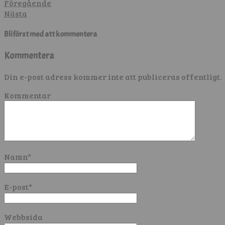
Föregående
Nästa
Bli först med att kommentera
Kommentera
Din e-post adress kommer inte att publiceras offentligt.
Kommentar
Namn
*
E-post
*
Webbsida