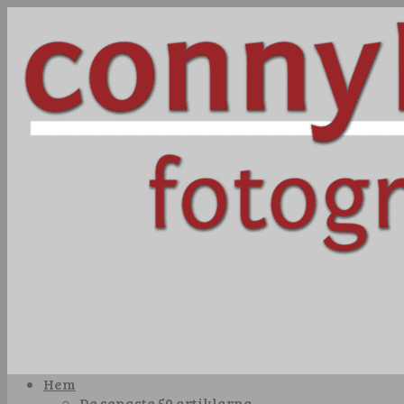
Hem
De senaste 50 artiklarna