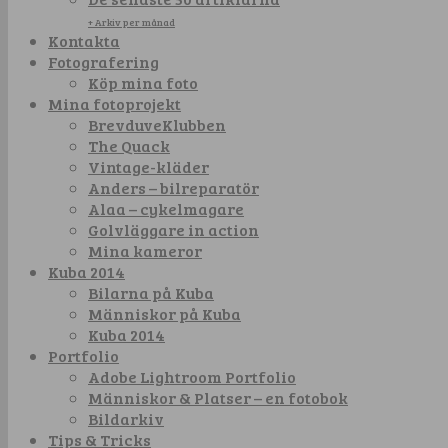
+ Arkiv per månad
Kontakta
Fotografering
Köp mina foto
Mina fotoprojekt
BrevduveKlubben
The Quack
Vintage-kläder
Anders – bilreparatör
Alaa – cykelmagare
Golvläggare in action
Mina kameror
Kuba 2014
Bilarna på Kuba
Människor på Kuba
Kuba 2014
Portfolio
Adobe Lightroom Portfolio
Människor & Platser – en fotobok
Bildarkiv
Tips & Tricks