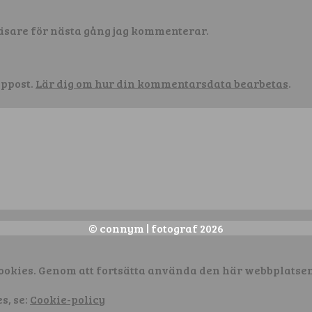
äsare för nästa gång jag kommenterar.
äppost.
Lär dig om hur din kommentarsdata bearbetas
.
© connym | fotograf 2026
cookies. Genom att fortsätta använda den här webbplats
s, se:
Cookie-policy