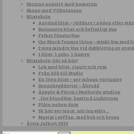
Skanna negativ med kameran
Skapa med Vitbalansen
Blixtskola
Använd blixt – räddare i nöden eller st
Balansera blixt och befintligt ljus
Fejkat fönsterljus
the Black foamie thing – mjukt ljus med b
2 steg mindre ljus vid dubblering av avst
1 blixt, 1 gobo, 1 hustru
Blixtskola-Gör så här!
Lek med blixt, cigarr och rom
Från kök till Studio
En liten blixt – ger många varianter
Snapskrydderiet – Åbrodd
Äppple & Päron i Matbords-studion
..lite blandljus, hustru å Lightroom
Plåta naken dam
Så här ser jag ut, när jag själv…
Mysigt i soffan, med bok och brasa
Årets Julkort 2020
Sök