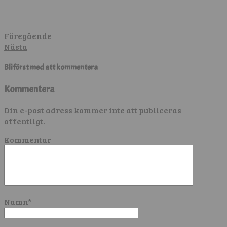
Föregående
Nästa
Bli först med att kommentera
Kommentera
Din e-post adress kommer inte att publiceras
offentligt.
Kommentar
Namn
*