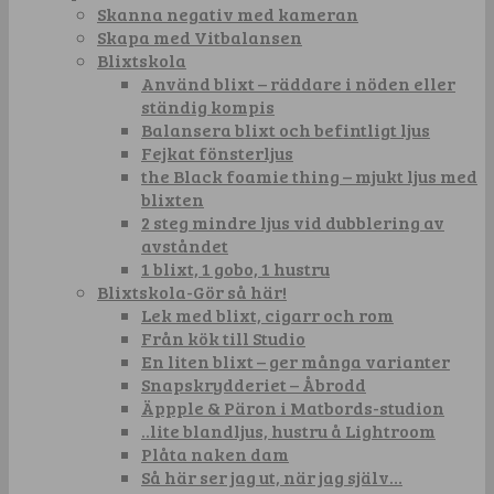
Skanna negativ med kameran
Skapa med Vitbalansen
Blixtskola
Använd blixt – räddare i nöden eller
ständig kompis
Balansera blixt och befintligt ljus
Fejkat fönsterljus
the Black foamie thing – mjukt ljus med
blixten
2 steg mindre ljus vid dubblering av
avståndet
1 blixt, 1 gobo, 1 hustru
Blixtskola-Gör så här!
Lek med blixt, cigarr och rom
Från kök till Studio
En liten blixt – ger många varianter
Snapskrydderiet – Åbrodd
Äppple & Päron i Matbords-studion
..lite blandljus, hustru å Lightroom
Plåta naken dam
Så här ser jag ut, när jag själv…