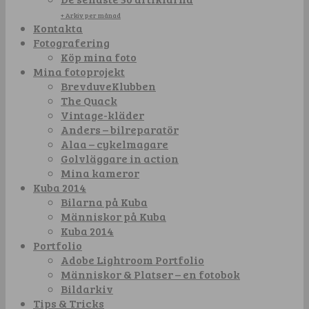
+ Arkiv per månad
Kontakta
Fotografering
Köp mina foto
Mina fotoprojekt
BrevduveKlubben
The Quack
Vintage-kläder
Anders – bilreparatör
Alaa – cykelmagare
Golvläggare in action
Mina kameror
Kuba 2014
Bilarna på Kuba
Människor på Kuba
Kuba 2014
Portfolio
Adobe Lightroom Portfolio
Människor & Platser – en fotobok
Bildarkiv
Tips & Tricks