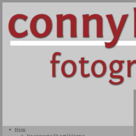
Hem
De senaste 50 artiklarna