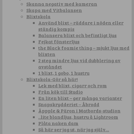
Skanna negativ med kameran
Skapa med Vitbalansen
Blixtskola
Använd blixt – räddare i nöden eller
ständig kompis
Balansera blixt och befintligt ljus
Fejkat fönsterljus
the Black foamie thing – mjukt ljus med
blixten
2 steg mindre ljus vid dubblering av
avståndet
1 blixt, 1 gobo, 1 hustru
Blixtskola-Gör så här!
Lek med blixt, cigarr och rom
Från kök till Studio
En liten blixt – ger många varianter
Snapskrydderiet – Åbrodd
Äppple & Päron i Matbords-studion
..lite blandljus, hustru å Lightroom
Plåta naken dam
Så här ser jag ut, när jag själv…