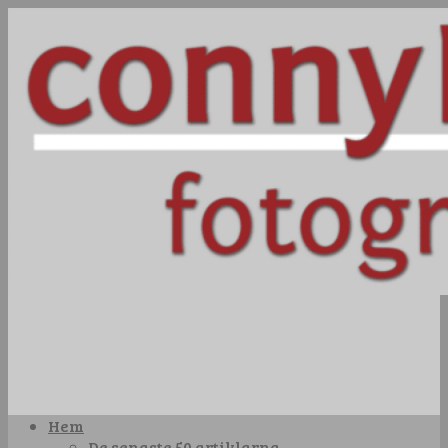
Hem
De senaste 50 artiklarna