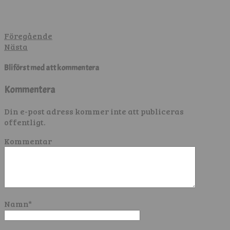
Föregående
Nästa
Bli först med att kommentera
Kommentera
Din e-post adress kommer inte att publiceras
offentligt.
Kommentar
Namn
*