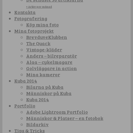
+ Arkiv per månad
Kontakta
Fotografering
Köp mina foto
Mina fotoprojekt
BrevduveKlubben
The Quack
Vintage-kläder
Anders – bilreparatör
Alaa – cykelmagare
Golvläggare in action
Mina kameror
Kuba 2014
Bilarna på Kuba
Människor på Kuba
Kuba 2014
Portfolio
Adobe Lightroom Portfolio
Människor & Platser – en fotobok
Bildarkiv
Tips & Tricks