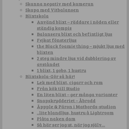
Skanna negativ med kameran
Skapa med Vitbalansen
Blixtskola
Använd blixt – räddare i nöden eller
ständig kompis
Balansera blixt och befintligt ljus
Fejkat fönsterljus
the Black foamie thing – mjukt ljus med
blixten
2 steg mindre ljus vid dubblering av
avståndet
1 blixt, 1 gobo, 1 hustru
Blixtskola-Gör så här!
Lek med blixt, cigarr och rom
Från kök till Studio
En liten blixt – ger många varianter
Snapskrydderiet – Åbrodd
Äppple & Päron i Matbords-studion
..lite blandljus, hustru å Lightroom
Plåta naken dam
Så här ser jag ut, när jag själv…