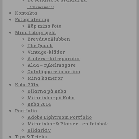
+ Arkiv per månad
Kontakta
Fotografering
Köp mina foto
Mina fotoprojekt
BrevduveKlubben
The Quack
Vintage-kläder
Anders – bilreparatör
Alaa – cykelmagare
Golvläggare in action
Mina kameror
Kuba 2014
Bilarna på Kuba
Människor på Kuba
Kuba 2014
Portfolio
Adobe Lightroom Portfolio
Människor & Platser – en fotobok
Bildarkiv
Tips & Tricks