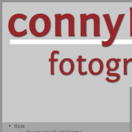
Hem
De senaste 50 artiklarna