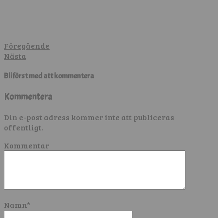
Föregående
Nästa
Bli först med att kommentera
Kommentera
Din e-post adress kommer inte att publiceras
offentligt.
Kommentar
Namn
*