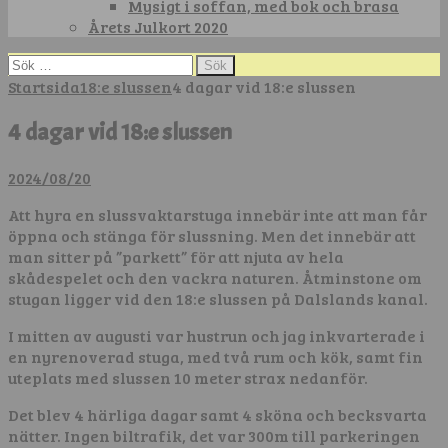
Mysigt i soffan, med bok och brasa
Årets Julkort 2020
Sök
efter:
Startsida
18:e slussen
4 dagar vid 18:e slussen
4 dagar vid 18:e slussen
2024/08/20
Att hyra en slussvaktarstuga innebär inte att man får
öppna och stänga för slussning. Men det innebär att
man sitter på ”parkett” för att njuta av hela
skådespelet och den vackra naturen. Åtminstone om
stugan ligger vid den 18:e slussen på Dalslands kanal.
I mitten av augusti var hustrun och jag inkvarterade i
en nyrenoverad stuga, med två rum och kök, samt fin
uteplats med slussen 10 meter strax nedanför.
Det blev 4 härliga dagar samt 4 sköna och becksvarta
nätter. Ingen biltrafik, det var 300m till parkeringen