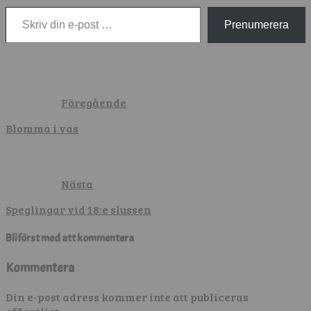
Skriv din e-post …
Prenumerera
Föregående
Blomma i vas
Nästa
Speglingar vid 18:e slussen
Bli först med att kommentera
Kommentera
Din e-post adress kommer inte att publiceras