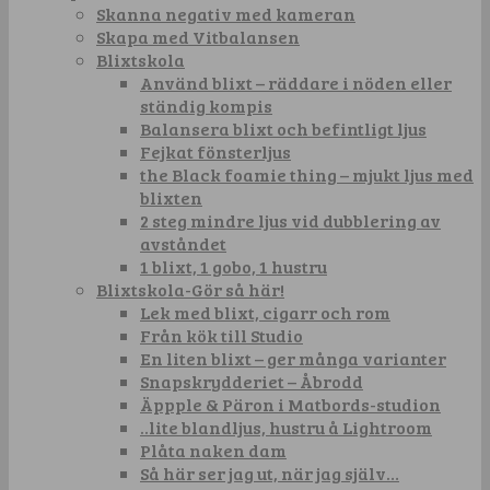
Skanna negativ med kameran
Skapa med Vitbalansen
Blixtskola
Använd blixt – räddare i nöden eller
ständig kompis
Balansera blixt och befintligt ljus
Fejkat fönsterljus
the Black foamie thing – mjukt ljus med
blixten
2 steg mindre ljus vid dubblering av
avståndet
1 blixt, 1 gobo, 1 hustru
Blixtskola-Gör så här!
Lek med blixt, cigarr och rom
Från kök till Studio
En liten blixt – ger många varianter
Snapskrydderiet – Åbrodd
Äppple & Päron i Matbords-studion
..lite blandljus, hustru å Lightroom
Plåta naken dam
Så här ser jag ut, när jag själv…