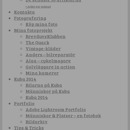
+ Arkiv per månad
Kontakta
Fotografering
Köp mina foto
Mina fotoprojekt
BrevduveKlubben
The Quack
Vintage-kläder
Anders – bilreparatör
Alaa – cykelmagare
Golvläggare in action
Mina kameror
Kuba 2014
Bilarna på Kuba
Människor på Kuba
Kuba 2014
Portfolio
Adobe Lightroom Portfolio
Människor & Platser – en fotobok
Bildarkiv
Tips & Tricks