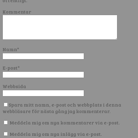
offentligt.
Kommentar
Namn
*
E-post
*
Webbsida
Spara mitt namn, e-post och webbplats i denna
webbläsare för nästa gång jag kommenterar.
Meddela mig om nya kommentarer via e-post.
Meddela mig om nya inlägg via e-post.