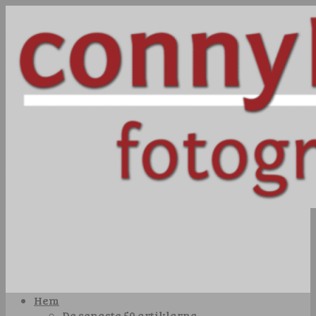
Hem
De senaste 50 artiklarna