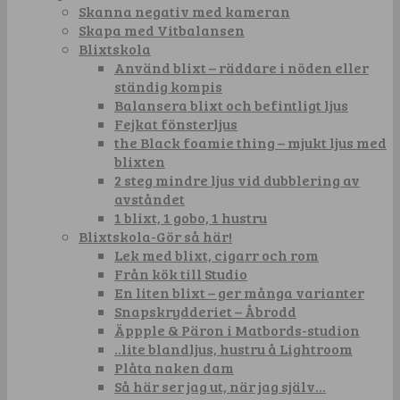
Skanna negativ med kameran
Skapa med Vitbalansen
Blixtskola
Använd blixt – räddare i nöden eller
ständig kompis
Balansera blixt och befintligt ljus
Fejkat fönsterljus
the Black foamie thing – mjukt ljus med
blixten
2 steg mindre ljus vid dubblering av
avståndet
1 blixt, 1 gobo, 1 hustru
Blixtskola-Gör så här!
Lek med blixt, cigarr och rom
Från kök till Studio
En liten blixt – ger många varianter
Snapskrydderiet – Åbrodd
Äppple & Päron i Matbords-studion
..lite blandljus, hustru å Lightroom
Plåta naken dam
Så här ser jag ut, när jag själv…