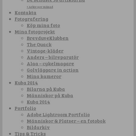
+ Arkiv per månad
Kontakta
Fotografering
Köp mina foto
Mina fotoprojekt
BrevduveKlubben
The Quack
Vintage-kläder
Anders – bilreparatör
Alaa – cykelmagare
Golvläggare in action
Mina kameror
Kuba 2014
Bilarna på Kuba
Människor på Kuba
Kuba 2014
Portfolio
Adobe Lightroom Portfolio
Människor & Platser – en fotobok
Bildarkiv
Tips & Tricks