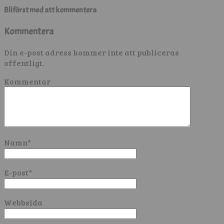
Bli först med att kommentera
Kommentera
Din e-post adress kommer inte att publiceras
offentligt.
Kommentar
Namn
*
E-post
*
Webbsida