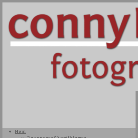
Hem
De senaste 50 artiklarna