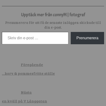
Upptäck mer från connyM | fotograf
Prenumerera för att få de senaste inläggen skickade till
din e-post.
Skriv din e-post …
Prenumerera
Föregående
…korv & pommesfritte ställe
Nästa
en kväll på V Långgatan