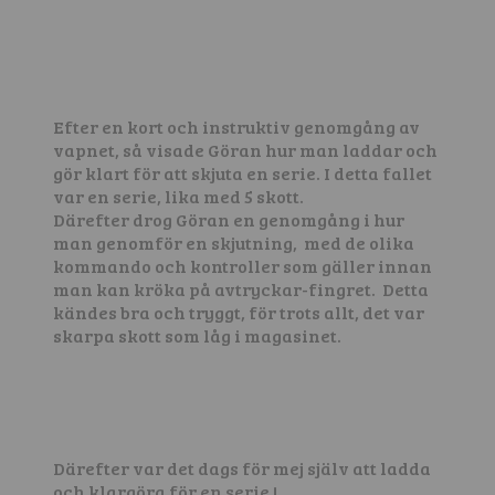
Efter en kort och instruktiv genomgång av
vapnet, så visade Göran hur man laddar och
gör klart för att skjuta en serie. I detta fallet
var en serie, lika med 5 skott.
Därefter drog Göran en genomgång i hur
man genomför en skjutning, med de olika
kommando och kontroller som gäller innan
man kan kröka på avtryckar-fingret. Detta
kändes bra och tryggt, för trots allt, det var
skarpa skott som låg i magasinet.
Därefter var det dags för mej själv att ladda
och klargöra för en serie !