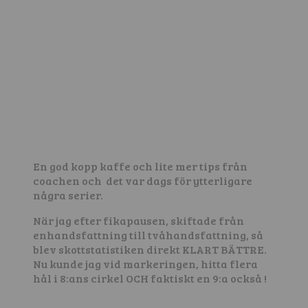
En god kopp kaffe och lite mer tips från
coachen och det var dags för ytterligare
några serier.
När jag efter fikapausen, skiftade från
enhandsfattning till tvåhandsfattning, så
blev skottstatistiken direkt KLART BÄTTRE.
Nu kunde jag vid markeringen, hitta flera
hål i 8:ans cirkel OCH faktiskt en 9:a också !