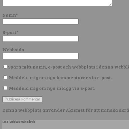
Namn
*
E-post
*
Webbsida
Spara mitt namn, e-post och webbplats i denna webbl
Meddela mig om nya kommentarer via e-post.
Meddela mig om nya inlägg via e-post.
Denna webbplats använder Akismet för att minska skr
Leta i Arkivet månadsvis