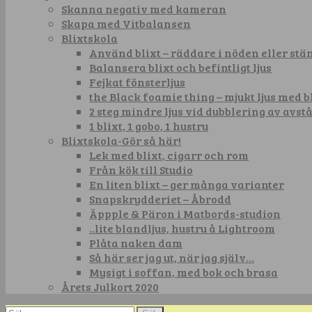
Skanna negativ med kameran
Skapa med Vitbalansen
Blixtskola
Använd blixt – räddare i nöden eller st
Balansera blixt och befintligt ljus
Fejkat fönsterljus
the Black foamie thing – mjukt ljus med b
2 steg mindre ljus vid dubblering av avst
1 blixt, 1 gobo, 1 hustru
Blixtskola-Gör så här!
Lek med blixt, cigarr och rom
Från kök till Studio
En liten blixt – ger många varianter
Snapskrydderiet – Åbrodd
Äppple & Päron i Matbords-studion
..lite blandljus, hustru å Lightroom
Plåta naken dam
Så här ser jag ut, när jag själv…
Mysigt i soffan, med bok och brasa
Årets Julkort 2020
Sök