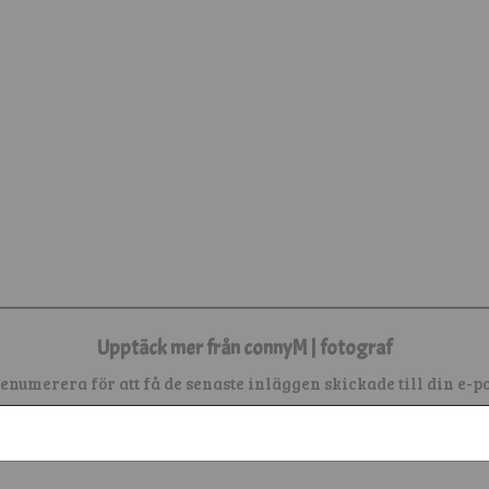
Upptäck mer från connyM | fotograf
enumerera för att få de senaste inläggen skickade till din e-po