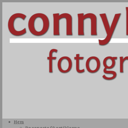
Hem
De senaste 50 artiklarna