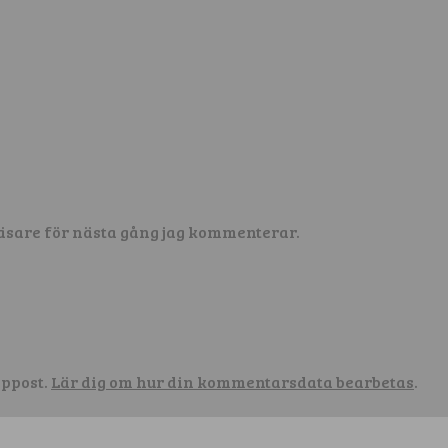
äsare för nästa gång jag kommenterar.
äppost.
Lär dig om hur din kommentarsdata bearbetas
.