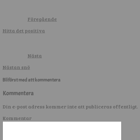
Föregående
Hitta det positiva
Nästa
Nästan snö
Bli först med att kommentera
Kommentera
Din e-post adress kommer inte att publiceras offentligt.
Kommentar