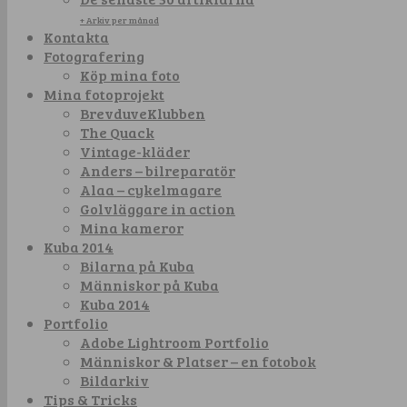
+ Arkiv per månad
Kontakta
Fotografering
Köp mina foto
Mina fotoprojekt
BrevduveKlubben
The Quack
Vintage-kläder
Anders – bilreparatör
Alaa – cykelmagare
Golvläggare in action
Mina kameror
Kuba 2014
Bilarna på Kuba
Människor på Kuba
Kuba 2014
Portfolio
Adobe Lightroom Portfolio
Människor & Platser – en fotobok
Bildarkiv
Tips & Tricks