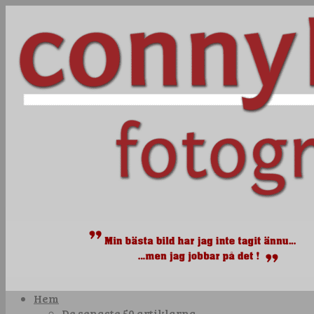
Hem
De senaste 50 artiklarna