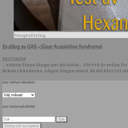
Fotografering
En släng av GAS – (Gear Acquisition Syndrome)
2017/10/09
…videon finns längst ner på sidan… För två år sedan fic
Nikon i händerna, någon längre stund. Så det blev till at
Leta i Arkivet månadsvis
Leta
i
Arkivet
Leta i Arkivet på sökORD
månadsvis
Sök
efter: