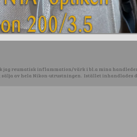
k jag reumatisk inflammation/värk i bl.a mina handleder. 
t sälja av hela Nikon-utrustningen. Istället inhandlades de