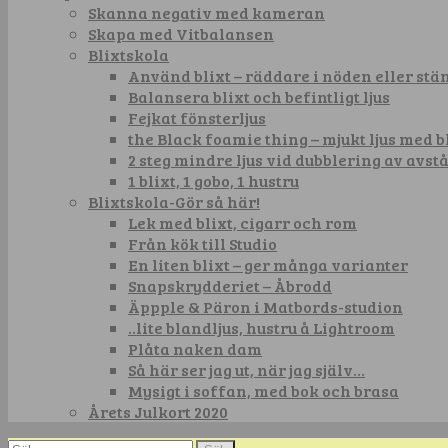
Skanna negativ med kameran
Skapa med Vitbalansen
Blixtskola
Använd blixt – räddare i nöden eller st
Balansera blixt och befintligt ljus
Fejkat fönsterljus
the Black foamie thing – mjukt ljus med b
2 steg mindre ljus vid dubblering av avst
1 blixt, 1 gobo, 1 hustru
Blixtskola-Gör så här!
Lek med blixt, cigarr och rom
Från kök till Studio
En liten blixt – ger många varianter
Snapskrydderiet – Åbrodd
Äppple & Päron i Matbords-studion
..lite blandljus, hustru å Lightroom
Plåta naken dam
Så här ser jag ut, när jag själv…
Mysigt i soffan, med bok och brasa
Årets Julkort 2020
Sök