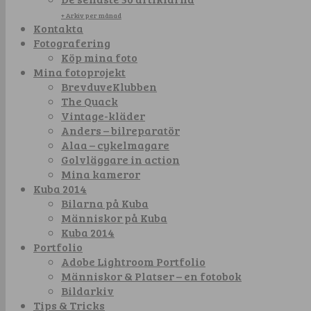
+ Arkiv per månad
Kontakta
Fotografering
Köp mina foto
Mina fotoprojekt
BrevduveKlubben
The Quack
Vintage-kläder
Anders – bilreparatör
Alaa – cykelmagare
Golvläggare in action
Mina kameror
Kuba 2014
Bilarna på Kuba
Människor på Kuba
Kuba 2014
Portfolio
Adobe Lightroom Portfolio
Människor & Platser – en fotobok
Bildarkiv
Tips & Tricks