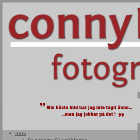
Hem
De senaste 50 artiklarna