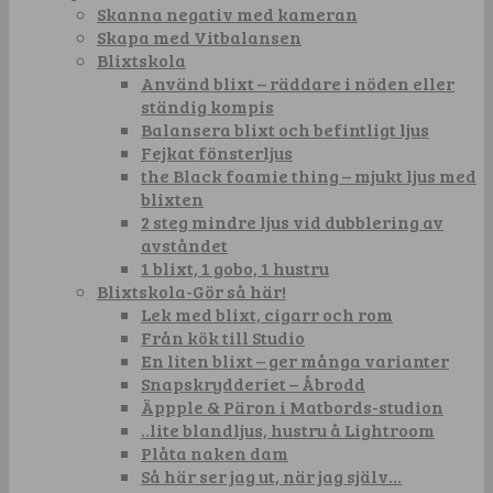
Skanna negativ med kameran
Skapa med Vitbalansen
Blixtskola
Använd blixt – räddare i nöden eller
ständig kompis
Balansera blixt och befintligt ljus
Fejkat fönsterljus
the Black foamie thing – mjukt ljus med
blixten
2 steg mindre ljus vid dubblering av
avståndet
1 blixt, 1 gobo, 1 hustru
Blixtskola-Gör så här!
Lek med blixt, cigarr och rom
Från kök till Studio
En liten blixt – ger många varianter
Snapskrydderiet – Åbrodd
Äppple & Päron i Matbords-studion
..lite blandljus, hustru å Lightroom
Plåta naken dam
Så här ser jag ut, när jag själv…