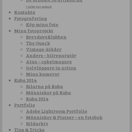
+ Arkiv per månad
Kontakta
Fotografering
Köp mina foto
Mina fotoprojekt
BrevduveKlubben
The Quack
Vintage-kläder
Anders – bilreparatör
Alaa – cykelmagare
Golvläggare in action
Mina kameror
Kuba 2014
Bilarna på Kuba
Människor på Kuba
Kuba 2014
Portfolio
Adobe Lightroom Portfolio
Människor & Platser – en fotobok
Bildarkiv
Tips & Tricks