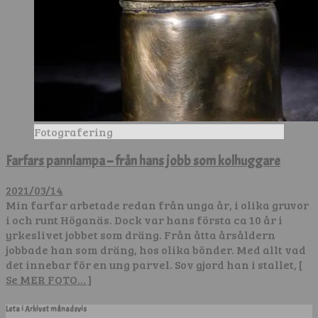
Fotografering
Farfars pannlampa – från hans jobb som kolhuggare
2021/03/14
Min farfar arbetade redan från unga år, i olika gruvor
i och runt Höganäs. Dock var hans första ca 10 år i
yrkeslivet jobbet som dräng. Från åtta årsåldern
jobbade han som dräng, hos olika bönder. Med allt vad
det innebar för en ung parvel. Sov gjord han i stallet,
[
Se MER FOTO… ]
Leta i Arkivet månadsvis