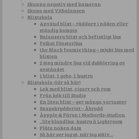
Skanna negativ med kameran
Skapa med Vitbalansen
Blixtskola
Använd blixt – räddare i nöden eller
ständig kompis
Balansera blixt och befintligt ljus
Fejkat fönsterljus
the Black foamie thing – mjukt ljus med
blixten
2 steg mindre ljus vid dubblering av
avståndet
1 blixt, 1 gobo, 1 hustru
Blixtskola-Gör så här!
Lek med blixt, cigarr och rom
Från kök till Studio
En liten blixt – ger många varianter
Snapskrydderiet – Åbrodd
Äppple & Päron i Matbords-studion
..lite blandljus, hustru å Lightroom
Plåta naken dam
Så här ser jag ut, när jag själv…