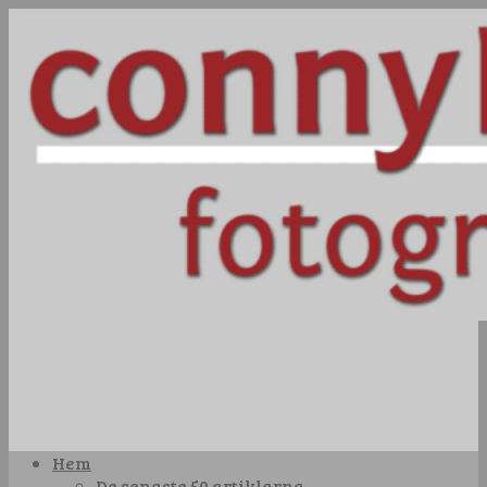
Hem
De senaste 50 artiklarna