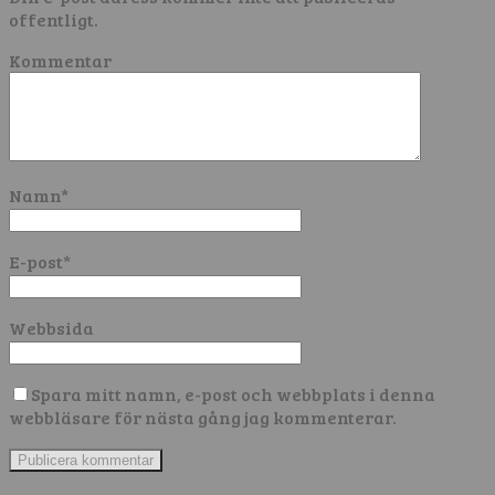
offentligt.
Kommentar
Namn
*
E-post
*
Webbsida
Spara mitt namn, e-post och webbplats i denna
webbläsare för nästa gång jag kommenterar.