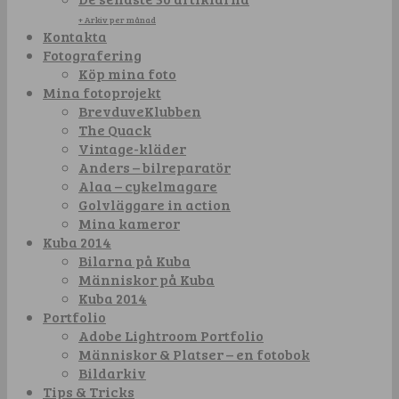
+ Arkiv per månad
Kontakta
Fotografering
Köp mina foto
Mina fotoprojekt
BrevduveKlubben
The Quack
Vintage-kläder
Anders – bilreparatör
Alaa – cykelmagare
Golvläggare in action
Mina kameror
Kuba 2014
Bilarna på Kuba
Människor på Kuba
Kuba 2014
Portfolio
Adobe Lightroom Portfolio
Människor & Platser – en fotobok
Bildarkiv
Tips & Tricks