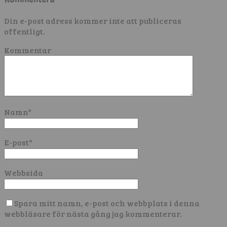
Din e-post adress kommer inte att publiceras
offentligt.
Kommentar
Namn
*
E-post
*
Webbsida
Spara mitt namn, e-post och webbplats i denna
webbläsare för nästa gång jag kommenterar.