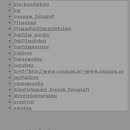
blackandwhite
bw
connym_fotograf
ffimalmö
ffimmfujifilmx100falmö
fujifilm_nordic
fujifilmglobal
fujifilmxseries
Fujilove
fujixsweden
Gatufoto
href="http://www.connym.se">www.connym.se
myfujilove
photography
Riksförbundet_Svensk_Fotografi
Streetphotography
svartvitt
sweden