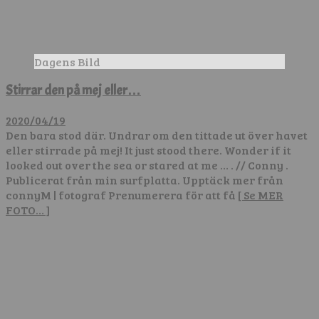
Dagens Bild
Stirrar den på mej eller…
2020/04/19
Den bara stod där. Undrar om den tittade ut över havet
eller stirrade på mej! It just stood there. Wonder if it
looked out over the sea or stared at me … . // Conny .
Publicerat från min surfplatta. Upptäck mer från
connyM | fotograf Prenumerera för att få
[ Se MER
FOTO… ]