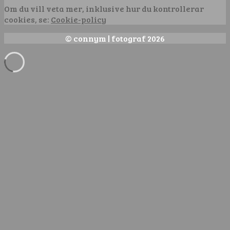
Om du vill veta mer, inklusive hur du kontrollerar
cookies, se:
Cookie-policy
© connym | fotograf 2026