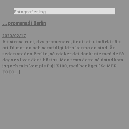
Fotografering
…promenad i Berlin
2020/02/17
Att strosa runt, dvs promenera, är att ett utmärkt sätt
att få motion och samtidigt lära känna en stad. Är
sedan staden Berlin, så räcker det dock inte med de få
dagar vi var där i höstas. Men trots detta så åstadkom
jag och min kompis Fuji X100, med benäget
[ Se MER
FOTO… ]