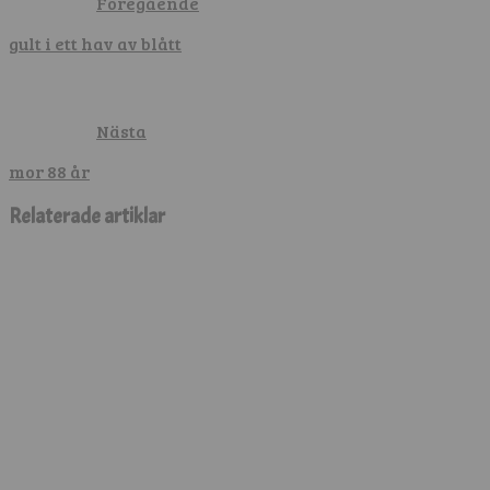
Föregående
gult i ett hav av blått
Nästa
mor 88 år
Relaterade artiklar