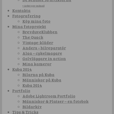
+ Arkiv per månad
Kontakta
Fotografering
Köp mina foto
Mina fotoprojekt
BrevduveKlubben
The Quack
Vintage-kläder
Anders – bilreparatör
Alaa – cykelmagare
Golvläggare in action
Mina kameror
Kuba 2014
Bilarna på Kuba
Människor på Kuba
Kuba 2014
Portfolio
Adobe Lightroom Portfolio
Människor & Platser – en fotobok
Bildarkiv
Tips & Tricks