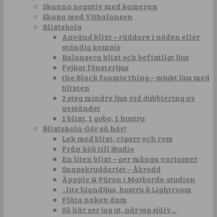
Skanna negativ med kameran
Skapa med Vitbalansen
Blixtskola
Använd blixt – räddare i nöden eller
ständig kompis
Balansera blixt och befintligt ljus
Fejkat fönsterljus
the Black foamie thing – mjukt ljus med
blixten
2 steg mindre ljus vid dubblering av
avståndet
1 blixt, 1 gobo, 1 hustru
Blixtskola-Gör så här!
Lek med blixt, cigarr och rom
Från kök till Studio
En liten blixt – ger många varianter
Snapskrydderiet – Åbrodd
Äppple & Päron i Matbords-studion
..lite blandljus, hustru å Lightroom
Plåta naken dam
Så här ser jag ut, när jag själv…