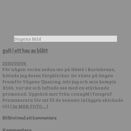
Dagens Bild
gult i ett hav av blått
2020/03/06
För någon vecka sedan ute på Hästö i Karlskrona,
hittade jag dessa färgklickar. De växte på ängen
framför Vågens Tjusning, när jag och min kompis
X100, var ute och luftade oss med en stärkande
promenad. Upptäck mer från connyM | fotograf
Prenumerera för att få de senaste inläggen skickade
till
[ Se MER FOTO… ]
Bli först med att kommentera
Kommentera