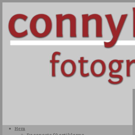
Hem
De senaste 50 artiklarna