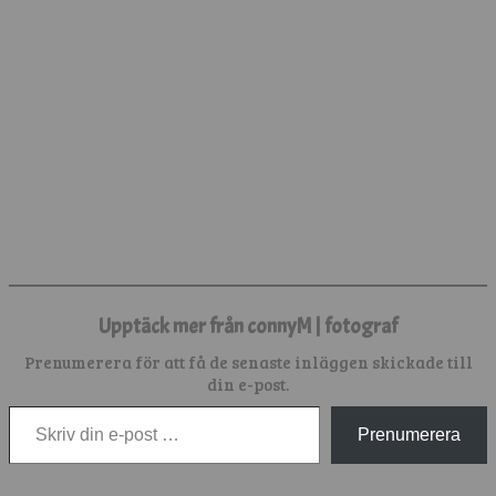
Upptäck mer från connyM | fotograf
Prenumerera för att få de senaste inläggen skickade till
din e-post.
Skriv din e-post …
Prenumerera