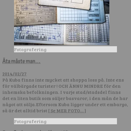
Fotografering
Äta måste man…
2014/02/27
På Kuba finns inte mycket att shoppa loss på. Inte ens
för välbärgade turister ! OCH ÄNNU MINDRE för den
inhemska befolkningen. I varje stad/stadsdel finns
det en liten butik som säljer basvaror, i den mån de har
något att sälja.Eftersom Kuba ligger under ett embargo,
så är det alltid brist
[ Se MER FOTO… ]
Fotografering