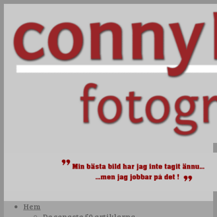
Hem
De senaste 50 artiklarna