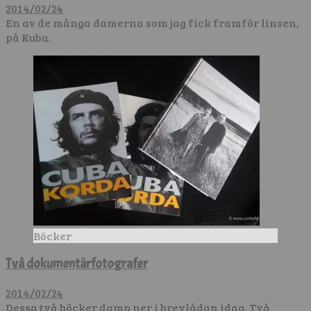
2014/02/24
En av de många damerna som jag fick framför linsen,
på Kuba.
Böcker
Två dokumentärfotografer
2014/02/24
Dessa två böcker damp ner i brevlådan idag. Två