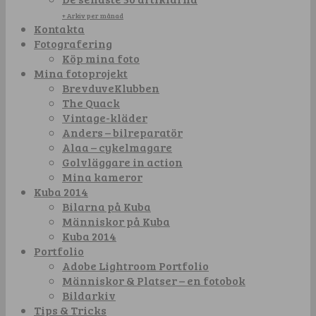
+ Arkiv per månad
Kontakta
Fotografering
Köp mina foto
Mina fotoprojekt
BrevduveKlubben
The Quack
Vintage-kläder
Anders – bilreparatör
Alaa – cykelmagare
Golvläggare in action
Mina kameror
Kuba 2014
Bilarna på Kuba
Människor på Kuba
Kuba 2014
Portfolio
Adobe Lightroom Portfolio
Människor & Platser – en fotobok
Bildarkiv
Tips & Tricks