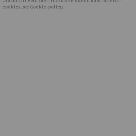
Om du vill veta mer, inklusive hur du kontrollerar
cookies, se:
Cookie-policy