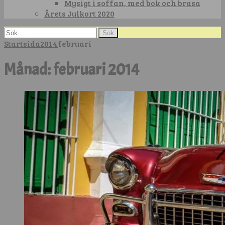
Mysigt i soffan, med bok och brasa
Årets Julkort 2020
Sök
efter:
Startsida
2014
februari
Månad:
februari 2014