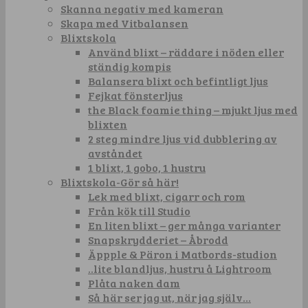
Skanna negativ med kameran
Skapa med Vitbalansen
Blixtskola
Använd blixt – räddare i nöden eller
ständig kompis
Balansera blixt och befintligt ljus
Fejkat fönsterljus
the Black foamie thing – mjukt ljus med
blixten
2 steg mindre ljus vid dubblering av
avståndet
1 blixt, 1 gobo, 1 hustru
Blixtskola-Gör så här!
Lek med blixt, cigarr och rom
Från kök till Studio
En liten blixt – ger många varianter
Snapskrydderiet – Åbrodd
Äppple & Päron i Matbords-studion
..lite blandljus, hustru å Lightroom
Plåta naken dam
Så här ser jag ut, när jag själv…