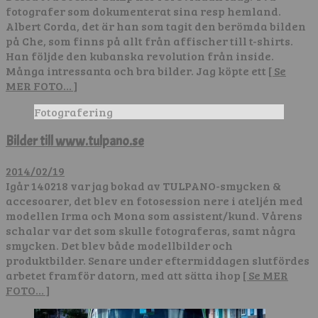
fotografer som dokumenterat sina resp hemland.
Albert Corda, det är han som tagit den berömda bilden
på Che, som finns på allt från affischer till t-shirts.
Han följde den kubanska revolution från inside.
Många intressanta och bra bilder. Jag köpte ett
[ Se
MER FOTO… ]
Fotografering
Bilder till www.tulpano.se
2014/02/19
Igår 140218 var jag bokad av TULPANO-smycken &
accesoarer, det blev en fotosession nere i ateljén med
modellen Irma och Mona som assistent/kund. Vårens
schalar var det som skulle fotograferas, samt några
smycken. Det blev både modellbilder och
produktbilder. Senare under eftermiddagen slutfördes
arbetet framför datorn, med att sätta ihop
[ Se MER
FOTO… ]