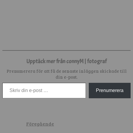
Upptäck mer från connyM | fotograf
Prenumerera för att få de senaste inläggen skickade till
din e-post.
Skriv din e-post …
Prenumerera
Föregående