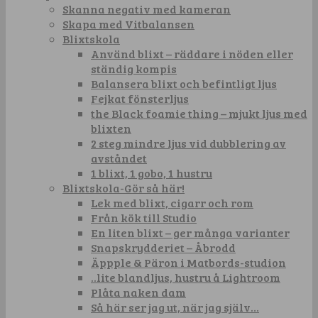
Skanna negativ med kameran
Skapa med Vitbalansen
Blixtskola
Använd blixt – räddare i nöden eller
ständig kompis
Balansera blixt och befintligt ljus
Fejkat fönsterljus
the Black foamie thing – mjukt ljus med
blixten
2 steg mindre ljus vid dubblering av
avståndet
1 blixt, 1 gobo, 1 hustru
Blixtskola-Gör så här!
Lek med blixt, cigarr och rom
Från kök till Studio
En liten blixt – ger många varianter
Snapskrydderiet – Åbrodd
Äppple & Päron i Matbords-studion
..lite blandljus, hustru å Lightroom
Plåta naken dam
Så här ser jag ut, när jag själv…