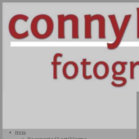
Hem
De senaste 50 artiklarna