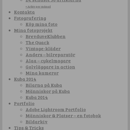
+ Arkiv per månad
Kontakta
Fotografering
Köp mina foto
Mina fotoprojekt
BrevduveKlubben
The Quack
Vintage-kläder
Anders – bilreparatör
Alaa – cykelmagare
Golvläggare in action
Mina kameror
Kuba 2014
Bilarna på Kuba
Människor på Kuba
Kuba 2014
Portfolio
Adobe Lightroom Portfolio
Människor & Platser – en fotobok
Bildarkiv
Tips & Tricks