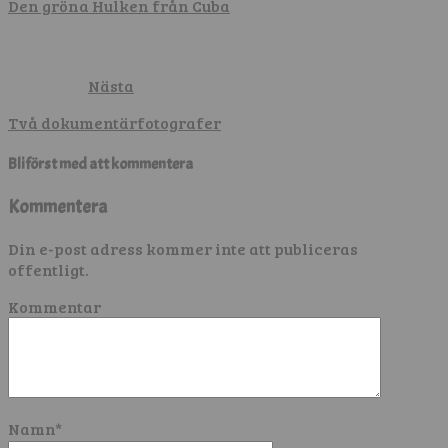
Den gröna Hulken från Cuba
Nästa
Två dokumentärfotografer
Bli först med att kommentera
Kommentera
Din e-post adress kommer inte att publiceras
offentligt.
Kommentar
Namn
*