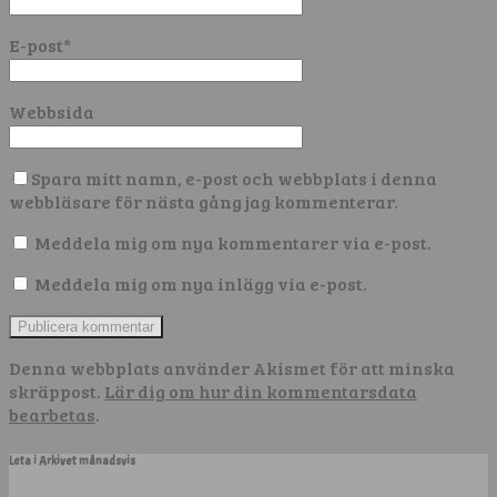
E-post
*
Webbsida
Spara mitt namn, e-post och webbplats i denna
webbläsare för nästa gång jag kommenterar.
Meddela mig om nya kommentarer via e-post.
Meddela mig om nya inlägg via e-post.
Denna webbplats använder Akismet för att minska
skräppost.
Lär dig om hur din kommentarsdata
bearbetas
.
Leta i Arkivet månadsvis