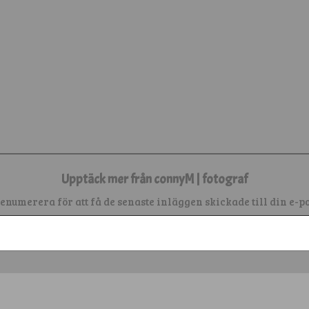
Upptäck mer från connyM | fotograf
enumerera för att få de senaste inläggen skickade till din e-po