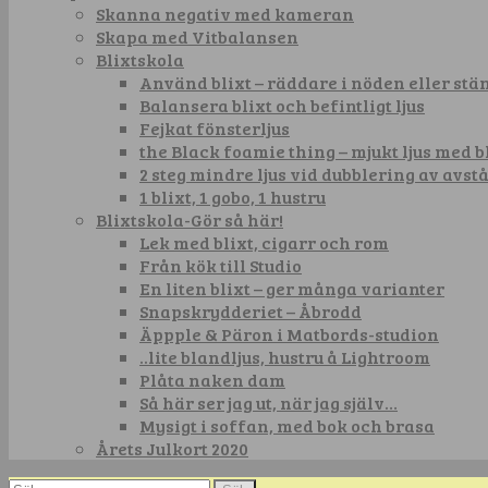
Skanna negativ med kameran
Skapa med Vitbalansen
Blixtskola
Använd blixt – räddare i nöden eller st
Balansera blixt och befintligt ljus
Fejkat fönsterljus
the Black foamie thing – mjukt ljus med b
2 steg mindre ljus vid dubblering av avst
1 blixt, 1 gobo, 1 hustru
Blixtskola-Gör så här!
Lek med blixt, cigarr och rom
Från kök till Studio
En liten blixt – ger många varianter
Snapskrydderiet – Åbrodd
Äppple & Päron i Matbords-studion
..lite blandljus, hustru å Lightroom
Plåta naken dam
Så här ser jag ut, när jag själv…
Mysigt i soffan, med bok och brasa
Årets Julkort 2020
Sök