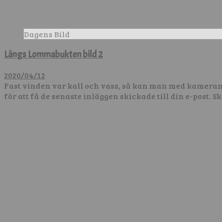
Dagens Bild
Längs Lommabukten bild 2
2020/04/12
Fast vinden var kall och vass, så kan man med kameran 
för att få de senaste inläggen skickade till din e-post. 