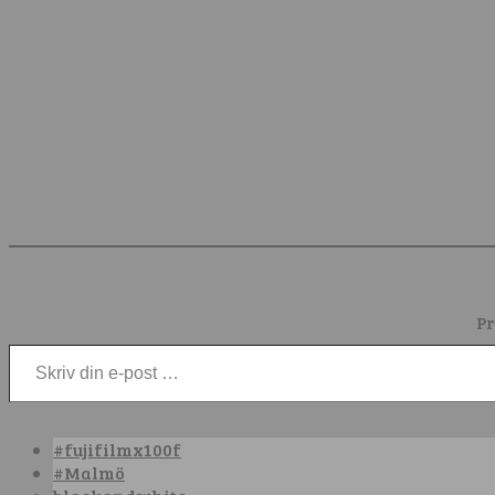
Pr
Skriv din e-post …
#fujifilmx100f
#Malmö