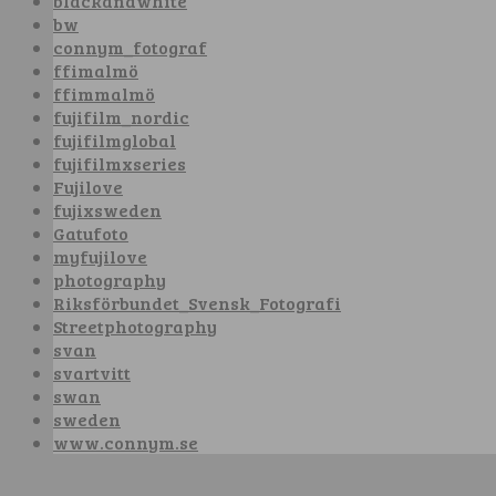
blackandwhite
bw
connym_fotograf
ffimalmö
ffimmalmö
fujifilm_nordic
fujifilmglobal
fujifilmxseries
Fujilove
fujixsweden
Gatufoto
myfujilove
photography
Riksförbundet_Svensk_Fotografi
Streetphotography
svan
svartvitt
swan
sweden
www.connym.se