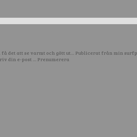
få det att se varmt och gött ut… Publicerat från min sur
Skriv din e-post … Prenumerera