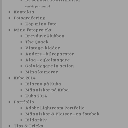
+ Arkiv per månad
Kontakta
Fotografering
Köp mina foto
Mina fotoprojekt
BrevduveKlubben
The Quack
Vintage-kläder
Anders – bilreparatör
Alaa – cykelmagare
Golvläggare in action
Mina kameror
Kuba 2014
Bilarna på Kuba
Människor på Kuba
Kuba 2014
Portfolio
Adobe Lightroom Portfolio
Människor & Platser – en fotobok
Bildarkiv
Tips & Tricks