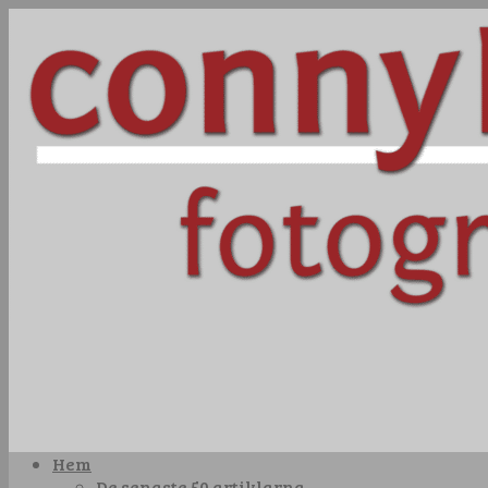
Hem
De senaste 50 artiklarna