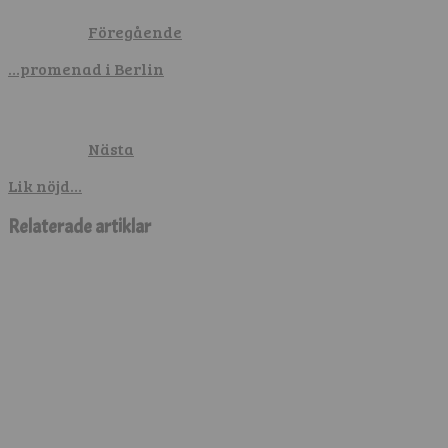
Föregående
…promenad i Berlin
Nästa
Lik nöjd…
Relaterade artiklar