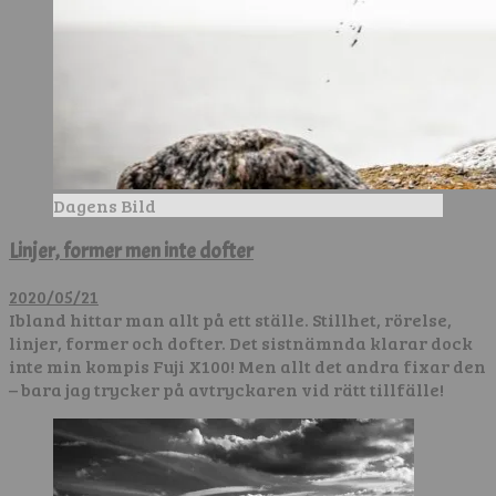
Dagens Bild
Linjer, former men inte dofter
2020/05/21
Ibland hittar man allt på ett ställe. Stillhet, rörelse,
linjer, former och dofter. Det sistnämnda klarar dock
inte min kompis Fuji X100! Men allt det andra fixar den
– bara jag trycker på avtryckaren vid rätt tillfälle!