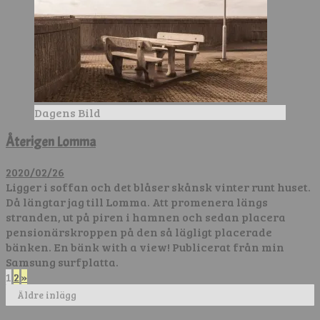
Dagens Bild
Återigen Lomma
2020/02/26
Ligger i soffan och det blåser skånsk vinter runt huset.
Då längtar jag till Lomma. Att promenera längs
stranden, ut på piren i hamnen och sedan placera
pensionärskroppen på den så lägligt placerade
bänken. En bänk with a view! Publicerat från min
Samsung surfplatta.
Sidnumrering
1
2
»
Äldre inlägg
för