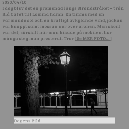
2020/04/10
I dag blev det en promenad längs Strandstråket – från
Blå Cafe’t till Lomma hamn. En timme med en
värmande sol och en kraftigt avkylande vind, jackan
väl knäppt samt mössan ner över öronen. Men skönt
var det, särskilt när man kikade på mobilen, hur
många steg man presterat. Tror
[ Se MER FOTO… ]
Dagens Bild