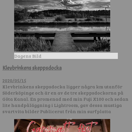
Dagens Bild
Klevbrinkens skeppsdocka
2020/05/15
Klevbrinkens skeppsdocka ligger några km utanför
Söderköpinge och är en av de tre skeppsdockorna på
Göta Kanal. En promenad med min Fuji X100 och sedan
lite handpåläggning i Lightroom, gav dessa mustiga
svartvita bilder Publicerat från min surfplatta