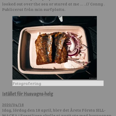
looked out over the sea or stared at me … . // Conny .
Publicerat från min surfplatta.
Fotografering
Istället för Husvagns-helg
2020/04/18
Idag, lördag den 18 april, blev det Årets Första SILL-
MACKA ! Egentligen skulle vi varit ute med husvagnen