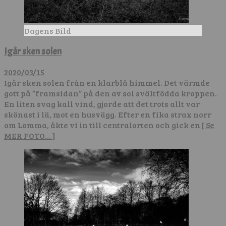
Dagens Bild
Igår sken solen
2020/03/15
Igår sken solen från en klarblå himmel. Det värmde
gott på ”framsidan” på den av sol svältfödda kroppen.
En liten svag kall vind, gjorde att det trots allt var
skönast i lä, mot en husvägg. Efter en fika strax norr
om Lomma, åkte vi in till centralorten och gick en
[ Se
MER FOTO… ]