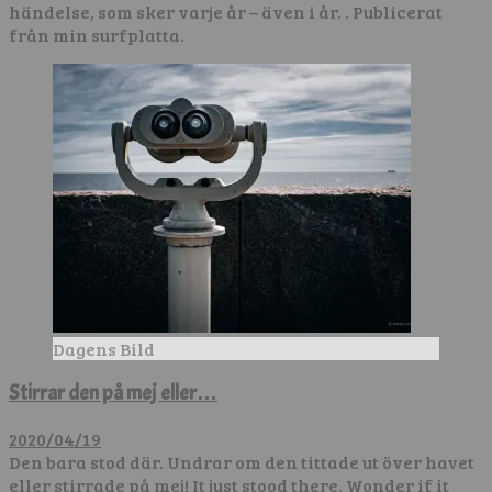
händelse, som sker varje år – även i år. . Publicerat
från min surfplatta.
Dagens Bild
Stirrar den på mej eller…
2020/04/19
Den bara stod där. Undrar om den tittade ut över havet
eller stirrade på mej! It just stood there. Wonder if it