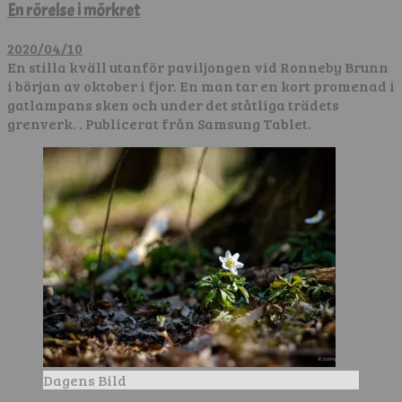
En rörelse i mörkret
2020/04/10
En stilla kväll utanför paviljongen vid Ronneby Brunn
i början av oktober i fjor. En man tar en kort promenad i
gatlampans sken och under det ståtliga trädets
grenverk. . Publicerat från Samsung Tablet.
Dagens Bild