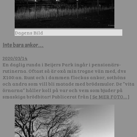
Dagens Bild
Inte bara ankor…
2020/03/14
En daglig runda i Beijers Park ingår i pensionärs-
rutinerna. Oftast så är oxå min trogne vän med, dvs
X100:an. Runt och i dammen flockas ankor, sothöns
och andra som vill bli matade med brödsmulor. De ”vita
örnarna” håller koll på var och vem som bjuder på
smaskiga brödbitar! Publicerat från
[ Se MER FOTO… ]