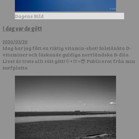
Dagens Bild
I dag var de gött
2020/03/20
Idag har jag fått en riktig vitamin-shot! Solstänkta D-
vitaminer och läskande guldiga norrländska B-dito.
Livet är trots allt rätt gött!🌞+🍺=😎 Publicerat från min
surfplatta