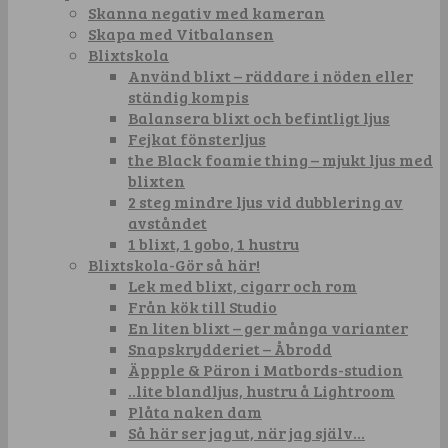
Skanna negativ med kameran
Skapa med Vitbalansen
Blixtskola
Använd blixt – räddare i nöden eller
ständig kompis
Balansera blixt och befintligt ljus
Fejkat fönsterljus
the Black foamie thing – mjukt ljus med
blixten
2 steg mindre ljus vid dubblering av
avståndet
1 blixt, 1 gobo, 1 hustru
Blixtskola-Gör så här!
Lek med blixt, cigarr och rom
Från kök till Studio
En liten blixt – ger många varianter
Snapskrydderiet – Åbrodd
Äppple & Päron i Matbords-studion
..lite blandljus, hustru å Lightroom
Plåta naken dam
Så här ser jag ut, när jag själv…