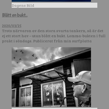
Dagens Bild
Blått en bukt..
2020/03/25
Trots närvaron av den stora svarta tankern, så är det
ej ett stort hav – utan blått en bukt. Lomma-bukten i full
prakt i söndags. Publicerat från min surfplatta