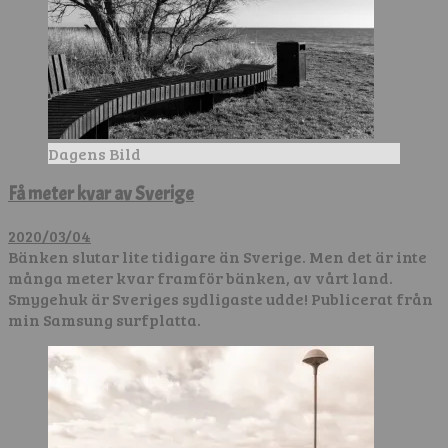
Dagens Bild
Få meter kvar av Sverige
2020/03/04
Bänken slutar lite tidigare än Sverige. Men det är inte
många meter kvar framför bänken, av vårt land.
Smygehuk är Sveriges sydligaste udde! Publicerat från
min Samsung surfplatta.