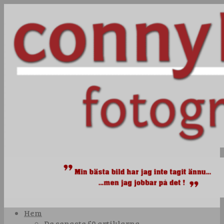
Hem
De senaste 50 artiklarna