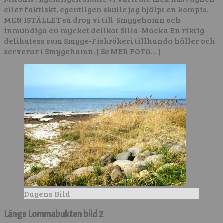
eller faktiskt, egentligen skulle jag hjälpt en kompis.
MEN ISTÄLLET så drog vi till Smygehamn och
inmundiga en mycket delikat Silla-Macka En riktig
delikatess som Smyge-Fiskrökeri tillhanda håller och
serverar i Smygehamn.
[ Se MER FOTO… ]
Dagens Bild
Längs Lommabukten bild 2