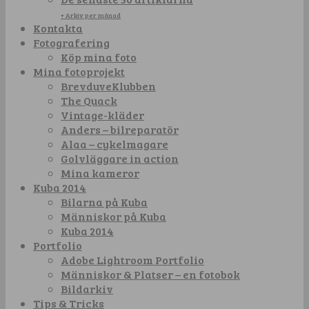
+ Arkiv per månad
Kontakta
Fotografering
Köp mina foto
Mina fotoprojekt
BrevduveKlubben
The Quack
Vintage-kläder
Anders – bilreparatör
Alaa – cykelmagare
Golvläggare in action
Mina kameror
Kuba 2014
Bilarna på Kuba
Människor på Kuba
Kuba 2014
Portfolio
Adobe Lightroom Portfolio
Människor & Platser – en fotobok
Bildarkiv
Tips & Tricks