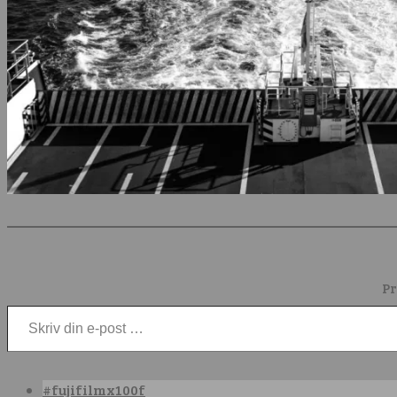
Pr
Skriv din e-post …
#fujifilmx100f