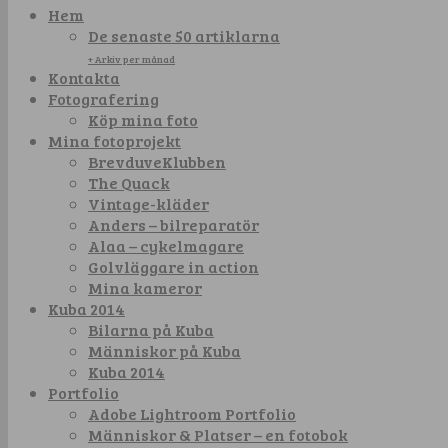
Hem
De senaste 50 artiklarna
+ Arkiv per månad
Kontakta
Fotografering
Köp mina foto
Mina fotoprojekt
BrevduveKlubben
The Quack
Vintage-kläder
Anders – bilreparatör
Alaa – cykelmagare
Golvläggare in action
Mina kameror
Kuba 2014
Bilarna på Kuba
Människor på Kuba
Kuba 2014
Portfolio
Adobe Lightroom Portfolio
Människor & Platser – en fotobok