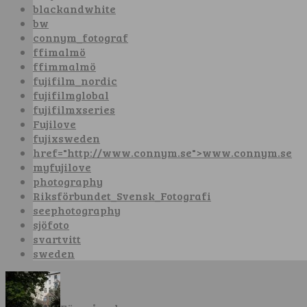
blackandwhite
bw
connym_fotograf
ffimalmö
ffimmalmö
fujifilm_nordic
fujifilmglobal
fujifilmxseries
Fujilove
fujixsweden
href="http://www.connym.se">www.connym.se
myfujilove
photography
Riksförbundet_Svensk_Fotografi
seephotography
sjöfoto
svartvitt
sweden