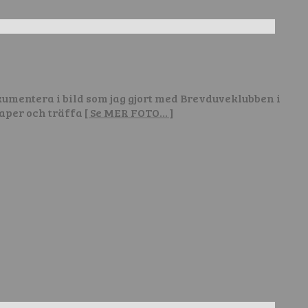
dokumentera i bild som jag gjort med Brevduveklubben i
kaper och träffa
[ Se MER FOTO… ]