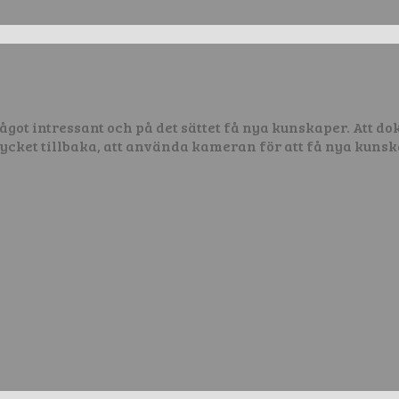
 något intressant och på det sättet få nya kunskaper. Att 
ycket tillbaka, att använda kameran för att få nya kuns