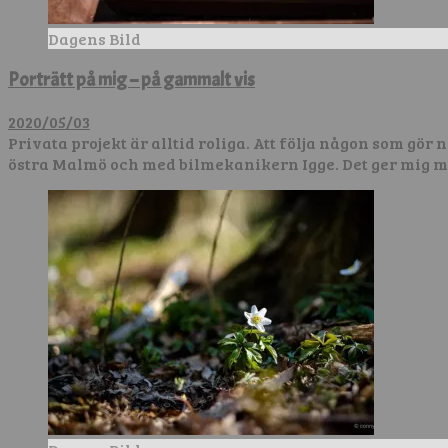
Dagens Bild
Porträtt på mig – på gammalt vis
2020/05/03
Privata projekt är alltid roliga. Att följa någon som gör
östra Malmö och med bilmekanikern Igge. Det ger mig m