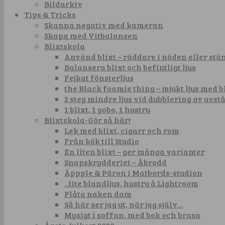
Bildarkiv
Tips & Tricks
Skanna negativ med kameran
Skapa med Vitbalansen
Blixtskola
Använd blixt – räddare i nöden eller st
Balansera blixt och befintligt ljus
Fejkat fönsterljus
the Black foamie thing – mjukt ljus med b
2 steg mindre ljus vid dubblering av avst
1 blixt, 1 gobo, 1 hustru
Blixtskola-Gör så här!
Lek med blixt, cigarr och rom
Från kök till Studio
En liten blixt – ger många varianter
Snapskrydderiet – Åbrodd
Äppple & Päron i Matbords-studion
..lite blandljus, hustru å Lightroom
Plåta naken dam
Så här ser jag ut, när jag själv…
Mysigt i soffan, med bok och brasa