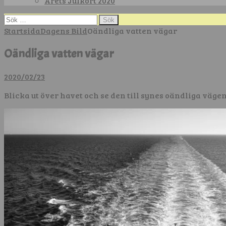
Årets Julkort 2020
Sök
efter:
Startsida
Dagens Bild
Oändliga vatten vägar
Oändliga vatten vägar
2020/02/23
Blicka ut över havet och se den till synes oändliga väge