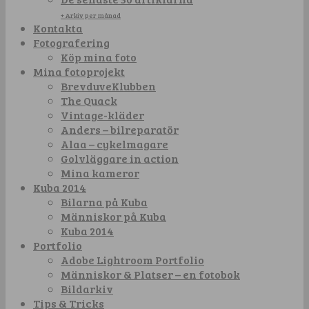
+ Arkiv per månad
Kontakta
Fotografering
Köp mina foto
Mina fotoprojekt
BrevduveKlubben
The Quack
Vintage-kläder
Anders – bilreparatör
Alaa – cykelmagare
Golvläggare in action
Mina kameror
Kuba 2014
Bilarna på Kuba
Människor på Kuba
Kuba 2014
Portfolio
Adobe Lightroom Portfolio
Människor & Platser – en fotobok
Bildarkiv
Tips & Tricks