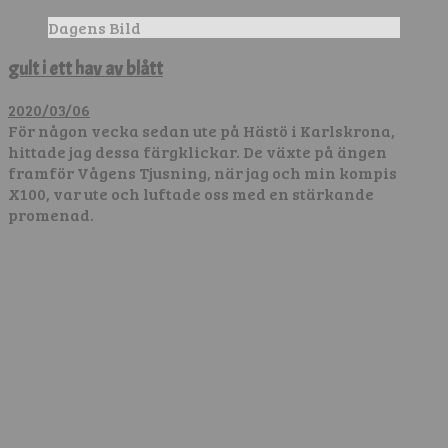
Dagens Bild
gult i ett hav av blått
2020/03/06
För någon vecka sedan ute på Hästö i Karlskrona,
hittade jag dessa färgklickar. De växte på ängen
framför Vågens Tjusning, när jag och min kompis
X100, var ute och luftade oss med en stärkande
promenad.