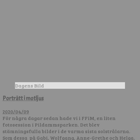
Dagens Bild
Porträtt i motljus
2020/04/09
För några dagar sedan hade vi i FFiM, en liten
fotosession i Pildammsparken. Det blev
stämningsfulla bilder i de varma sista solstrålarna.
Som dessa på Gabi, Wolfgang, Anne-Grethe och Helga.