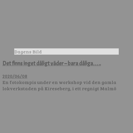
Dagens Bild
Det finns inget dåligt väder – bara dåliga…..
2020/06/08
En fotokompis under en workshop vid den gamla
lokverkstaden på Kireseberg, i ett regnigt Malmö