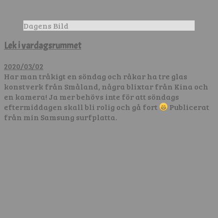
Dagens Bild
Lek i vardagsrummet
2020/03/02
Har man tråkigt en söndag och råkar ha tre glas
konstverk från Småland, några blixtar från Kina och
en kamera! Ja mer behövs inte för att söndags
eftermiddagen skall bli rolig och gå fort
Publicerat
från min Samsung surfplatta.