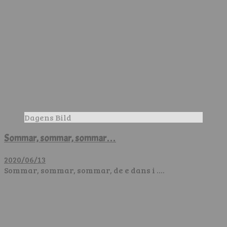
Dagens Bild
Sommar, sommar, sommar…
2020/06/13
Sommar, sommar, sommar, de e dans i ….