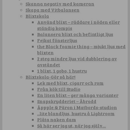
Skanna negativ med kameran
Skapa med Vitbalansen
Blixtskola
Använd blixt – räddare i nöden eller
ständig kompis
Balansera blixt och befintligt ljus
Fejkat fönsterljus
the Black foamie thing – mjukt ljus med
blixten
2 steg mindre ljus vid dubblering av
avståndet
1 blixt, 1 gobo, 1 hustru
Blixtskola-Gör så här!
Lek med blixt, cigarr och rom
Från kök till Studio
En liten blixt – ger många varianter
Snapskrydderiet – Åbrodd
Äppple & Päron i Matbords-studion
..lite blandljus, hustru å Lightroom
Plåta naken dam
Så här ser jag ut, när jag själv…