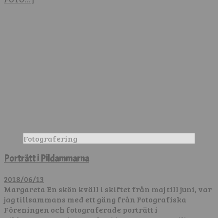
Fotografering
Porträtt i Pildammarna
2018/06/13
Margareta En skön kväll i skiftet från maj till juni, var
jag tillsammans med ett gäng från Fotografiska
Föreningen och fotograferade porträtt i