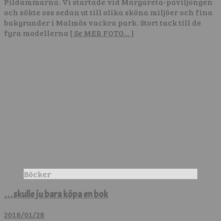
Pildammarna. Vi startade vid Margareta-paviljongen
och sökte oss sedan ut till olika sköna miljöer och fina
bakgrunder i Malmös vackra park. Stort tack till de
fyra modellerna
[ Se MER FOTO… ]
Böcker
…skulle ju bara köpa en bok
2018/01/28