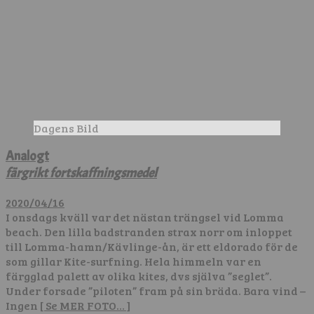
Dagens Bild
Analogt
färgrikt fortskaffningsmedel
2020/04/16
I onsdags kväll var det nästan trängsel vid Lomma
beach. Den lilla badstranden strax norr om inloppet
till Lomma-hamn/Kävlinge-ån, är ett eldorado för de
som gillar Kite-surfning. Hela himmeln var en
färgglad palett av olika kites, dvs själva ”seglet”.
Under forsade ”piloten” fram på sin bräda. Bara vind –
Ingen
[ Se MER FOTO… ]