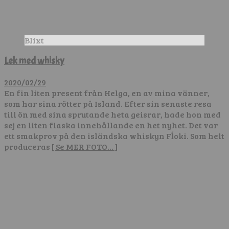
Blixt
Lek med whisky
2020/02/29
En fin liten present från Helga, en av mina vänner,
som har sina rötter på Island. Efter sin senaste resa
till ön med sina sprutande heta geisrar, hade hon med
sej en liten flaska innehållande en het nyhet. Det var
ett smakprov på den isländska whiskyn Fĺoki. Som helt
produceras
[ Se MER FOTO… ]