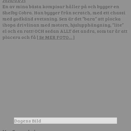
2020/03/25
En av mina bästa kompisar håller på och bygger en
Shelby Cobra. Han bygger från scratch, med ett chassi
med godkänd svetsning. Sen är det ”bara” att plocka
ihopa drivlinan med motorn, hjulupphängning, ”lite”
el och en ratt! OCH sedan ALLT det andra, som tar år att
placera och få
[ Se MER FOTO… ]
Dagens Bild