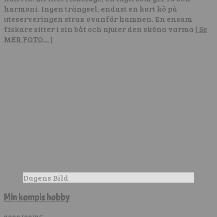
harmoni. Ingen trängsel, endast en kort kö på
uteserveringen strax ovanför hamnen. En ensam
fiskare sitter i sin båt och njuter den sköna varma
[ Se
MER FOTO… ]
Dagens Bild
Min kompis hobby