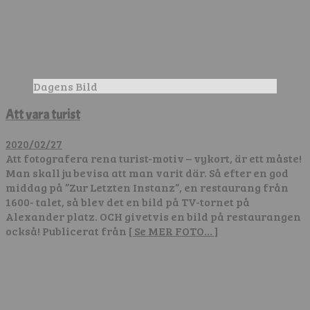
Dagens Bild
Att vara turist
2020/02/27
Att fotografera rena turist-motiv – vykort, är ett måste!
Man skall ju bevisa att man varit där. Så efter en god
middag på ”Zur Letzten Instanz”, en restaurang från
1600- talet, så blev det en bild på TV-tornet på
Alexander platz. OCH givetvis en bild på restaurangen
också! Publicerat från
[ Se MER FOTO… ]