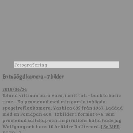
Fotografering
En tvåögd kamera – 7 bilder
2018/06/24
Ibland vill man bara vara, i mitt fall – back to basic
time – En promenad med min gamla tvåögda
spegelreflexkamera, Yashica 635 från 1967. Laddad
med en Fomapan 400, 12 bilder i format 6×6. Som
promenad sällskap och inspirations källa hade jag
Wolfgang och hans 10 år äldre Rolliecord.
[ Se MER
FOTO… ]