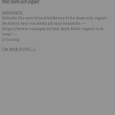
Mer Rum och cigarr
2020/03/11
Hittade lite mer bland bilderna från Rum och cigarr.
Du hittar mer om detta på min hemsida —
https://www.connym.se/lek-med-blixt-cigarr-och-
rom/ —
// Conny
[ Se MER FOTO… ]