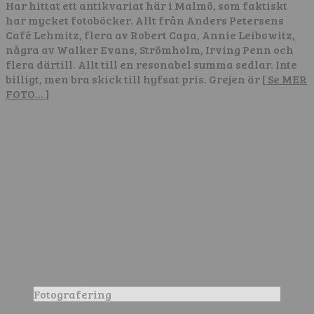
Har hittat ett antikvariat här i Malmö, som faktiskt
har mycket fotoböcker. Allt från Anders Petersens
Café Lehmitz, flera av Robert Capa, Annie Leibowitz,
några av Walker Evans, Strömholm, Irving Penn och
flera därtill. Allt till en resonabel summa sedlar. Inte
billigt, men bra skick till hyfsat pris. Grejen är
[ Se MER
FOTO… ]
Fotografering