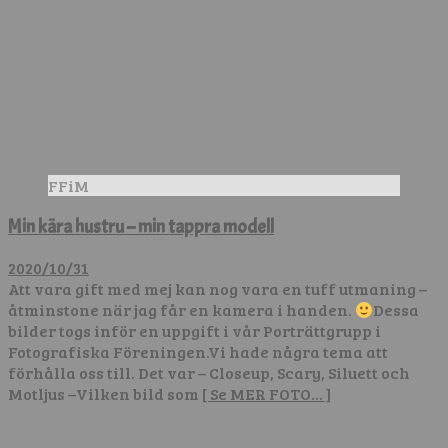
FFiM
Min kära hustru – min tappra modell
2020/10/31
Att vara gift med mej kan nog vara en tuff utmaning –
åtminstone när jag får en kamera i handen.
Dessa
bilder togs inför en uppgift i vår Porträttgrupp i
Fotografiska Föreningen.Vi hade några tema att
förhålla oss till. Det var – Closeup, Scary, Siluett och
Motljus –Vilken bild som
[ Se MER FOTO… ]