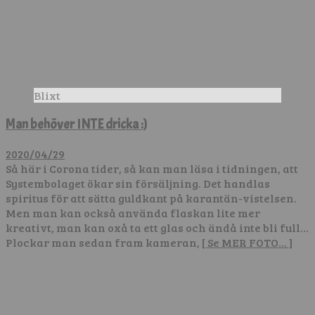
Blixt
Man behöver INTE dricka :)
2020/04/29
Så här i Corona tider, så kan man läsa i tidningen, att
Systembolaget ökar sin försäljning. Det handlas
spiritus för att sätta guldkant på karantän-vistelsen.
Men man kan också använda flaskan lite mer
kreativt, man kan oxå ta ett glas och ändå inte bli full…
Plockar man sedan fram kameran,
[ Se MER FOTO… ]