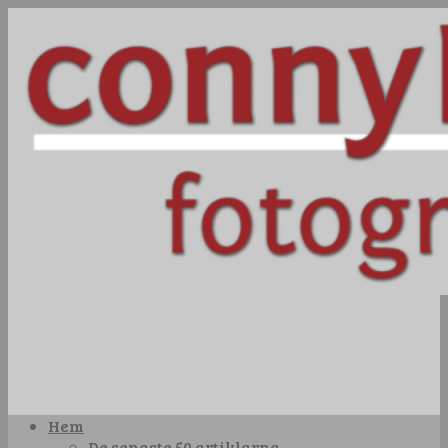
Hem
De senaste 50 artiklarna