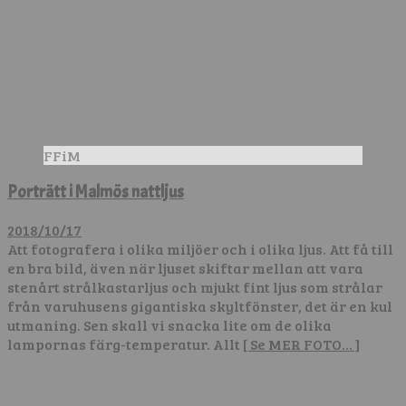
FFiM
Porträtt i Malmös nattljus
2018/10/17
Att fotografera i olika miljöer och i olika ljus. Att få till
en bra bild, även när ljuset skiftar mellan att vara
stenårt strålkastarljus och mjukt fint ljus som strålar
från varuhusens gigantiska skyltfönster, det är en kul
utmaning. Sen skall vi snacka lite om de olika
lampornas färg-temperatur. Allt
[ Se MER FOTO… ]