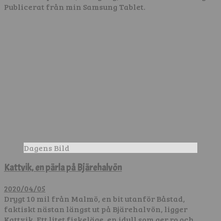
Publicerat från min Samsung Tablet.
Dagens Bild
Kattvik, en pärla på Bjärehalvön
2020/04/05
Drygt 10 mil från Malmö, en bit utanför Båstad,
faktiskt nästan längst ut på Bjärehalvön, ligger
Kattvik. Ett litet fiskeläge, en idyll som ger ro och