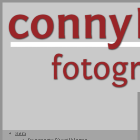
Hem
De senaste 50 artiklarna