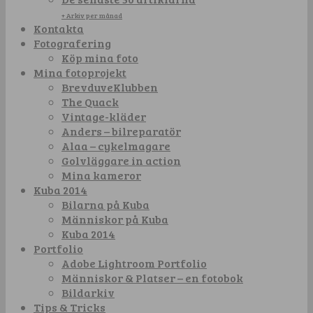
+ Arkiv per månad
Kontakta
Fotografering
Köp mina foto
Mina fotoprojekt
BrevduveKlubben
The Quack
Vintage-kläder
Anders – bilreparatör
Alaa – cykelmagare
Golvläggare in action
Mina kameror
Kuba 2014
Bilarna på Kuba
Människor på Kuba
Kuba 2014
Portfolio
Adobe Lightroom Portfolio
Människor & Platser – en fotobok
Bildarkiv
Tips & Tricks