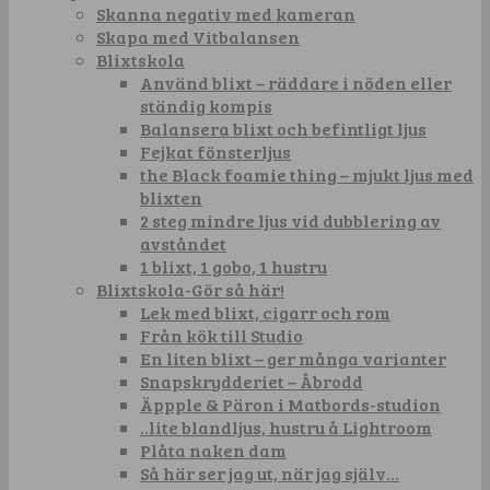
Skanna negativ med kameran
Skapa med Vitbalansen
Blixtskola
Använd blixt – räddare i nöden eller
ständig kompis
Balansera blixt och befintligt ljus
Fejkat fönsterljus
the Black foamie thing – mjukt ljus med
blixten
2 steg mindre ljus vid dubblering av
avståndet
1 blixt, 1 gobo, 1 hustru
Blixtskola-Gör så här!
Lek med blixt, cigarr och rom
Från kök till Studio
En liten blixt – ger många varianter
Snapskrydderiet – Åbrodd
Äppple & Päron i Matbords-studion
..lite blandljus, hustru å Lightroom
Plåta naken dam
Så här ser jag ut, när jag själv…