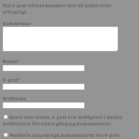
Din e-post adress kommer inte att publiceras
offentligt.
Kommentar
Namn
*
E-post
*
Webbsida
Spara mitt namn, e-post och webbplats i denna
webbläsare för nästa gång jag kommenterar.
Meddela mig om nya kommentarer via e-post.